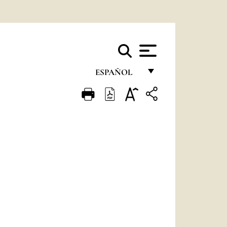
ESPAÑOL
FRANÇAIS
ENGLISH
ITALIANO
PORTUGUÊS
ESPAÑOL
DEUTSCH
POLSKI