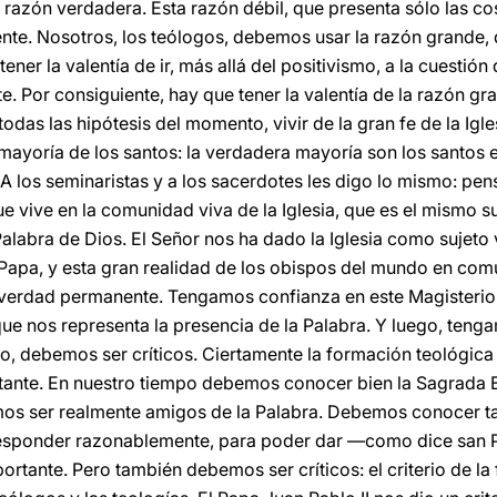
 razón verdadera. Esta razón débil, que presenta sólo las c
nte. Nosotros, los teólogos, debemos usar la razón grande, q
er la valentía de ir, más allá del positivismo, a la cuestión 
 Por consiguiente, hay que tener la valentía de la razón gran
das las hipótesis del momento, vivir de la gran fe de la Igl
 mayoría de los santos: la verdadera mayoría son los santos 
 A los seminaristas y a los sacerdotes les digo lo mismo: pe
que vive en la comunidad viva de la Iglesia, que es el mismo su
Palabra de Dios. El Señor nos ha dado la Iglesia como sujeto v
Papa, y esta gran realidad de los obispos del mundo en com
la verdad permanente. Tengamos confianza en este Magisteri
que nos representa la presencia de la Palabra. Y luego, teng
odo, debemos ser críticos. Ciertamente la formación teológica
ante. En nuestro tiempo debemos conocer bien la Sagrada Es
mos ser realmente amigos de la Palabra. Debemos conocer ta
responder razonablemente, para poder dar —como dice san 
rtante. Pero también debemos ser críticos: el criterio de la f