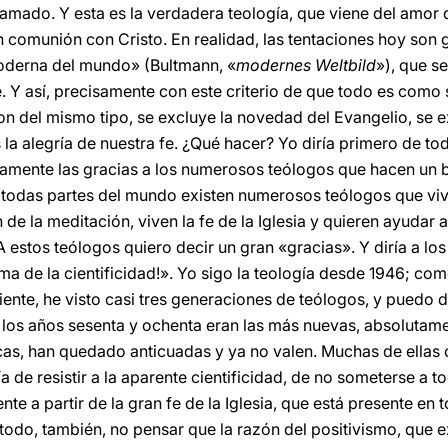
amado. Y esta es la verdadera teología, que viene del amor d
comunión con Cristo. En realidad, las tentaciones hoy son 
oderna del mundo» (Bultmann, «
modernes Weltbild
»), que se
e. Y así, precisamente con este criterio de que todo es como
n del mismo tipo, se excluye la novedad del Evangelio, se ex
la alegría de nuestra fe. ¿Qué hacer? Yo diría primero de tod
eramente las gracias a los numerosos teólogos que hacen un b
 todas partes del mundo existen numerosos teólogos que vi
de la meditación, viven la fe de la Iglesia y quieren ayudar a 
 estos teólogos quiero decir un gran «gracias». Y diría a lo
a de la cientificidad!». Yo sigo la teología desde 1946; com
ente, he visto casi tres generaciones de teólogos, y puedo de
 los años sesenta y ochenta eran las más nuevas, absolutamen
s, han quedado anticuadas y ya no valen. Muchas de ellas ca
ía de resistir a la aparente cientificidad, de no someterse a t
e a partir de la gran fe de la Iglesia, que está presente en 
 todo, también, no pensar que la razón del positivismo, que 