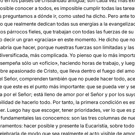
o en los países de cristiandad antigua; son cada vez más ext
posible conocer a todos, es imposible cumplir todas las tare
os preguntamos a dónde ir, como usted ha dicho. Pero ante to
que realmente dedican todas sus energías a la evangelizaci
os párrocos fieles, que trabajan con todas las fuerzas de su 
o decir un gran «gracias» en este momento. He dicho que no
abría que hacer, porque nuestras fuerzas son limitadas y las 
iversificada, más complicada. Yo pienso que lo más importa
sempeña sólo un «oficio», haciendo horas de trabajo, y luego
re apasionado de Cristo, que lleva dentro el fuego del amor 
 del Señor, comprenden también que no puede hacer todo, ace
 que este es el punto más importante: que se pueda ver y se
 por el Señor; está lleno de amor por el Señor y por los suyos
lidad de hacerlo todo. Por tanto, la primera condición es esta
r. Luego hay que escoger, tener prioridades, ver lo que es p
es fundamentales las conocemos: son las tres columnas de nue
acramentos: hacer posible y presente la Eucaristía, sobre todo
 celebrarla de modo que sea realmente el acto visible de amor