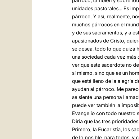
párroco, también y sobre tod
unidades pastorales... Es im
párroco. Y así, realmente, n
muchos párrocos en el mundo 
y de sus sacramentos, y a est
apasionados de Cristo, quier
se desea, todo lo que quizá h
una sociedad cada vez más d
ver que este sacerdote no de
sí mismo, sino que es un homb
que está lleno de la alegría
ayudan al párroco. Me parece
se siente una persona llamada
puede ver también la imposibi
Evangelio con todo nuestro se
Diría que las tres prioridad
Primero, la Eucaristía, los s
de lo posible, para todos, y