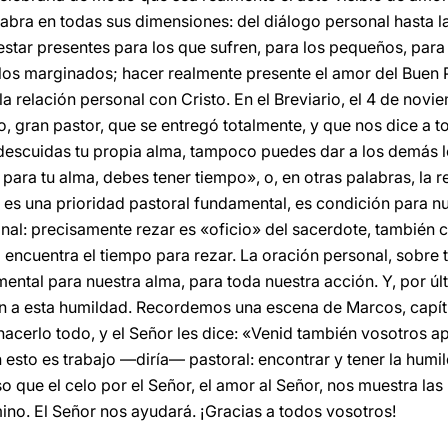
abra en todas sus dimensiones: del diálogo personal hasta la 
 estar presentes para los que sufren, para los pequeños, para
 los marginados; hacer realmente presente el amor del Buen P
la relación personal con Cristo. En el Breviario, el 4 de no
, gran pastor, que se entregó totalmente, y que nos dice a 
 descuidas tu propia alma, tampoco puedes dar a los demás l
 para tu alma, debes tener tiempo», o, en otras palabras, la re
 es una prioridad pastoral fundamental, es condición para nu
inal: precisamente rezar es «oficio» del sacerdote, también 
encuentra el tiempo para rezar. La oración personal, sobre to
mental para nuestra alma, para toda nuestra acción. Y, por ú
én a esta humildad. Recordemos una escena de Marcos, capítu
hacerlo todo, y el Señor les dice: «Venid también vosotros a
 esto es trabajo —diría— pastoral: encontrar y tener la humil
so que el celo por el Señor, el amor al Señor, nos muestra las
ino. El Señor nos ayudará. ¡Gracias a todos vosotros!