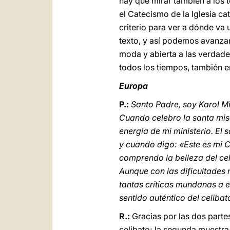
hay que mirar también a los t
el Catecismo de la Iglesia ca
criterio para ver a dónde va 
texto, y así podemos avanzar c
moda y abierta a las verdade
todos los tiempos, también e
Europa
P.:
Santo Padre, soy Karol Mi
Cuando celebro la santa misa
energía de mi ministerio. El 
y cuando digo: «Este es mi C
comprendo la belleza del cel
Aunque con las dificultades 
tantas críticas mundanas a e
sentido auténtico del celibat
R.:
Gracias por las dos parte
celibato; la segunda muestra