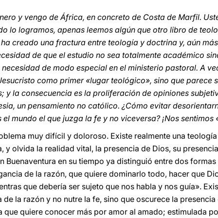
ero y vengo de África, en concreto de Costa de Marfil. Ust
o lo logramos, apenas leemos algún que otro libro de teolo
a creado una fractura entre teología y doctrina y, aún más,
 necesidad de que el estudio no sea totalmente académico si
a necesidad de modo especial en el ministerio pastoral. A ve
a Jesucristo como primer «lugar teológico», sino que parece 
; y la consecuencia es la proliferación de opiniones subjet
lesia, un pensamiento no católico. ¿Cómo evitar desorientar
s el mundo el que juzga la fe y no viceversa? ¡Nos sentimos
oblema muy difícil y doloroso. Existe realmente una teología
 y olvida la realidad vital, la presencia de Dios, su presenci
n Buenaventura en su tiempo ya distinguió entre dos formas d
ogancia de la razón, que quiere dominarlo todo, hacer que Di
ntras que debería ser sujeto que nos habla y nos guía». Exi
a de la razón y no nutre la fe, sino que oscurece la presenci
gía que quiere conocer más por amor al amado; estimulada po