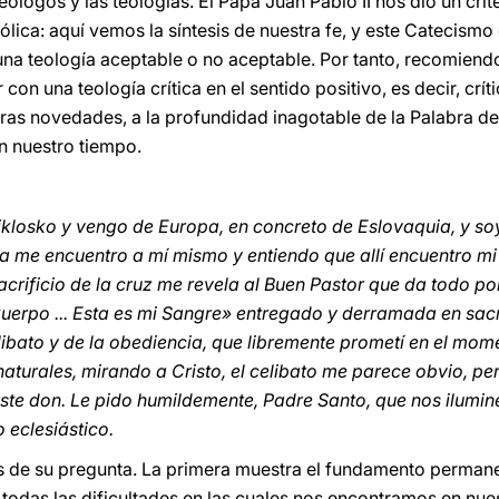
eólogos y las teologías. El Papa Juan Pablo II nos dio un cr
tólica: aquí vemos la síntesis de nuestra fe, y este Catecism
una teología aceptable o no aceptable. Por tanto, recomiendo 
on una teología crítica en el sentido positivo, es decir, crít
ras novedades, a la profundidad inagotable de la Palabra de
n nuestro tiempo.
klosko y vengo de Europa, en concreto de Eslovaquia, y soy
 me encuentro a mí mismo y entiendo que allí encuentro mi i
sacrificio de la cruz me revela al Buen Pastor que da todo p
uerpo ... Esta es mi Sangre» entregado y derramada en sacri
ibato y de la obediencia, que libremente prometí en el mom
naturales, mirando a Cristo, el celibato me parece obvio, pe
ste don. Le pido humildemente, Padre Santo, que nos ilumine
o eclesiástico.
s de su pregunta. La primera muestra el fundamento permanen
 todas las dificultades en las cuales nos encontramos en nue