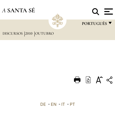
A
SANTA SÉ
PORTUGUÊS
DISCURSOS
2010
OUTUBRO
FRANÇAIS
ENGLISH
ITALIANO
PORTUGUÊS
ESPAÑOL
DEUTSCH
POLSKI
العربيّة
DE
-
EN
-
IT
-
PT
中文