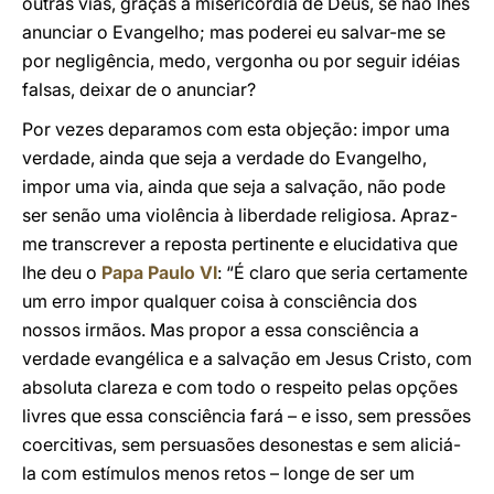
outras vias, graças à misericórdia de Deus, se não lhes
anunciar o Evangelho; mas poderei eu salvar-me se
por negligência, medo, vergonha ou por seguir idéias
falsas, deixar de o anunciar?
Por vezes deparamos com esta objeção: impor uma
verdade, ainda que seja a verdade do Evangelho,
impor uma via, ainda que seja a salvação, não pode
ser senão uma violência à liberdade religiosa. Apraz-
me transcrever a reposta pertinente e elucidativa que
lhe deu o
Papa Paulo VI
: “É claro que seria certamente
um erro impor qualquer coisa à consciência dos
nossos irmãos. Mas propor a essa consciência a
verdade evangélica e a salvação em Jesus Cristo, com
absoluta clareza e com todo o respeito pelas opções
livres que essa consciência fará – e isso, sem pressões
coercitivas, sem persuasões desonestas e sem aliciá-
la com estímulos menos retos – longe de ser um