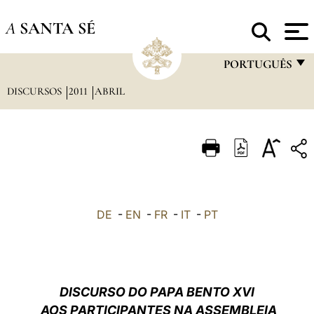
A
SANTA SÉ
PORTUGUÊS
DISCURSOS
2011
ABRIL
FRANÇAIS
ENGLISH
ITALIANO
PORTUGUÊS
ESPAÑOL
DE
-
EN
-
FR
-
IT
-
PT
DEUTSCH
POLSKI
العربيّة
DISCURSO DO PAPA BENTO XVI
AOS PARTICIPANTES NA ASSEMBLEIA
中文