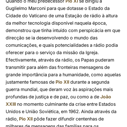
Quando o meu predecessor
Pio XI
se dirigiu a
Guglielmo Marconi para que dotasse o Estado da
Cidade do Vaticano de uma Estação de rádio à altura
da melhor tecnologia disponível naquela época,
demonstrou que tinha intuído com perspicácia em que
direcção se ia desenvolvendo o mundo das
comunicações, e quais potencialidades a rádio podia
oferecer para o serviço da missão da Igreja.
Efectivamente, através da rádio, os Papas puderam
transmitir para além das fronteiras mensagens de
grande importância para a humanidade, como aquelas
justamente famosas de
Pio XII
durante a segunda
guerra mundial, que deram voz às aspirações mais
profundas de justiça e de paz, ou como a de
João
XXIII
no momento culminante da crise entre Estados
Unidos e União Soviética, em 1962. Ainda através da
rádio,
Pio XII
pôde fazer difundir centenhas de
milhares de mensagens das famílias para os