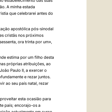
do estabelecimento das suas
ão. A minha estada
stia que celebrarei antes do
tação apostólica pós-sinodal
es cristãs nos próximos
sessenta, ora trinta por um»,
nde estima por um filho desta
as próprias atribuições, ao
ão Paulo II, a exercer o
ofundamente e rezar juntos.
ir ao seu país natal, rezar
aproveitar esta ocasião para
te país; encorajo-os a
ansição actualmente em curso