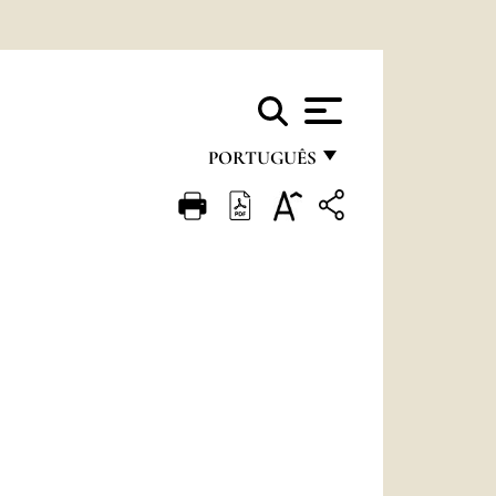
PORTUGUÊS
FRANÇAIS
ENGLISH
ITALIANO
PORTUGUÊS
ESPAÑOL
DEUTSCH
POLSKI