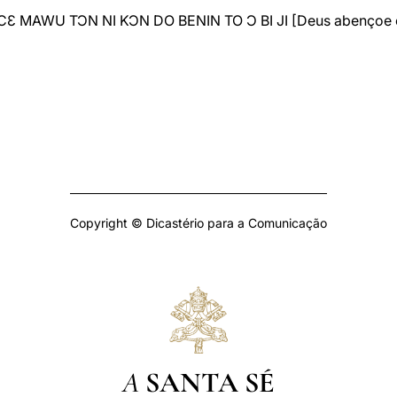
ACƐ MAWU TƆN NI KƆN DO BENIN TO Ɔ BI JI
[Deus abençoe 
Copyright © Dicastério para a Comunicação
A
SANTA SÉ