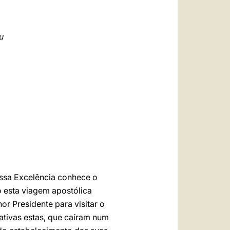
العربيّة
中文
u
LATINE
ossa Excelência conhece o
do esta viagem apostólica
or Presidente para visitar o
iativas estas, que caíram num