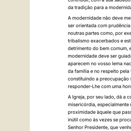
da tradição para a modernid
A modernidade não deve met
ser orientada com prudência 
noutras partes como, por exe
tribalismo exacerbados e est
detrimento do bem comum, e a
modernidade deve ser guiada
aparecem no vosso lema naci
da família e no respeito pel
constituindo a preocupação 
responder-Lhe com uma honest
A Igreja, por seu lado, dá a 
misericórdia, especialmente 
proximidade àquele que pass
inútil como às vezes se proc
Senhor Presidente, que venho