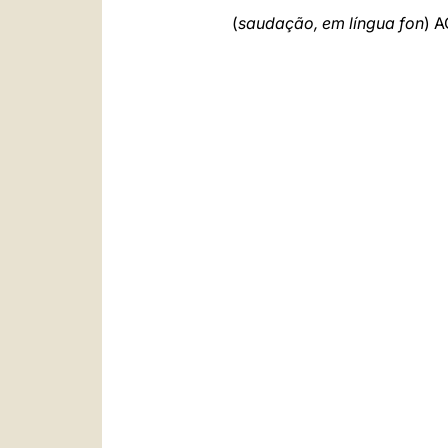
(
saudação, em língua fon
) 