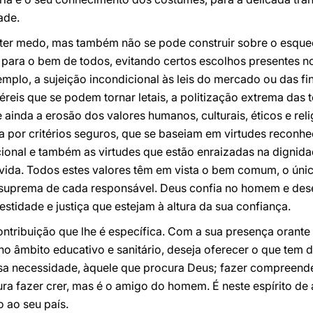
ade.
er medo, mas também não se pode construir sobre o esque
para o bem de todos, evitando certos escolhos presentes no
mplo, a sujeição incondicional às leis do mercado ou das fi
éreis que se podem tornar letais, a politização extrema das t
inda a erosão dos valores humanos, culturais, éticos e reli
 por critérios seguros, que se baseiam em virtudes reconh
onal e também as virtudes que estão enraizadas na dignid
a vida. Todos estes valores têm em vista o bem comum, o úni
suprema de cada responsável. Deus confia no homem e dese
idade e justiça que estejam à altura da sua confiança.
contribuição que lhe é específica. Com a sua presença orante
no âmbito educativo e sanitário, deseja oferecer o que tem 
a necessidade, àquele que procura Deus; fazer compreende
ura fazer crer, mas é o amigo do homem. É neste espírito de
 ao seu país.