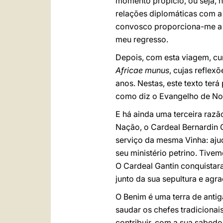
momento propício, ou seja, 
relações diplomáticas com a
convosco proporciona-me a f
meu regresso.
Depois, com esta viagem, cum
Africae munus
, cujas refle
anos. Nestas, este texto terá
como diz o Evangelho de No
E há ainda uma terceira razã
Nação, o Cardeal Bernardin G
serviço da mesma Vinha: aju
seu ministério petrino. Tive
O Cardeal Gantin conquistara 
junto da sua sepultura e agra
O Benim é uma terra de antig
saudar os chefes tradicionais
contribuir, com a sua sabed