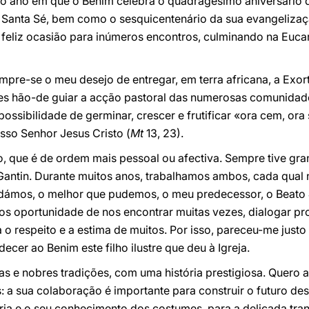
no ano em que o Benim celebra o quadragésimo aniversário 
 Santa Sé, bem como o sesquicentenário da sua evangelizaç
eliz ocasião para inúmeros encontros, culminando na Eucari
pre-se o meu desejo de entregar, em terra africana, a Exor
xões hão-de guiar a acção pastoral das numerosas comunidad
 possibilidade de germinar, crescer e frutificar «ora cem, ora 
sso Senhor
Jesus Cristo (
Mt
13, 23).
o, que é de ordem mais pessoal ou afectiva. Sempre tive gra
antin. Durante muitos anos, trabalhamos ambos, cada qual n
dámos, o melhor que pudemos, o meu predecessor, o Beato Jo
mos oportunidade de nos encontrar muitas vezes, dialogar pr
o respeito e a estima de muitos. Por isso, pareceu-me justo v
decer ao Benim este filho ilustre que deu à Igreja.
as e nobres tradições, com uma história prestigiosa. Quero 
: a sua colaboração é importante para construir o futuro des
oria e o seu conhecimento dos costumes, para a delicada tr