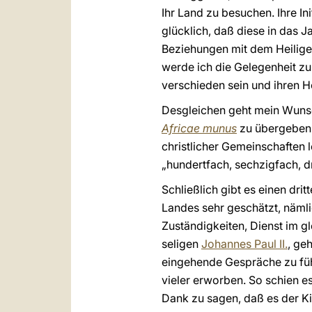
Ihr Land zu besuchen. Ihre In
glücklich, daß diese in das 
Beziehungen mit dem Heiligen
werde ich die Gelegenheit zu
verschieden sein und ihren Hö
Desgleichen geht mein Wunsc
Africae munus
zu übergeben.
christlicher Gemeinschaften 
„hundertfach, sechzigfach, d
Schließlich gibt es einen dr
Landes sehr geschätzt, nämli
Zuständigkeiten, Dienst im 
seligen
Johannes Paul II.
, ge
eingehende Gespräche zu füh
vieler erworben. So schien e
Dank zu sagen, daß es der K