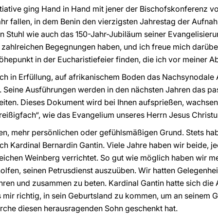
itiative ging Hand in Hand mit jener der Bischofskonferenz vo
Jahr fallen, in dem Benin den vierzigsten Jahrestag der Aufn
 Stuhl wie auch das 150-Jahr-Jubiläum seiner Evangelisierun
 zahlreichen Begegnungen haben, und ich freue mich darüber
hepunkt in der Eucharistiefeier finden, die ich vor meiner A
h in Erfüllung, auf afrikanischem Boden das Nachsynodale 
 Seine Ausführungen werden in den nächsten Jahren das pas
leiten. Dieses Dokument wird bei Ihnen aufsprießen, wachse
reißigfach“, wie das Evangelium unseres Herrn
Jesus Christu
itten, mehr persönlichen oder gefühlsmäßigen Grund. Stets ha
ch Kardinal Bernardin Gantin. Viele Jahre haben wir beide, 
gleichen Weinberg verrichtet. So gut wie möglich haben wir
holfen, seinen Petrusdienst auszuüben. Wir hatten Gelegenheit
ren und zusammen zu beten. Kardinal Gantin hatte sich die
s mir richtig, in sein Geburtsland zu kommen, um an seinem 
irche diesen herausragenden Sohn geschenkt hat.