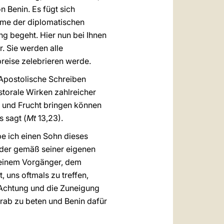
n Benin. Es fügt sich
ahme der diplomatischen
g begeht. Hier nun bei Ihnen
. Sie werden alle
breise zelebrieren werde.
Apostolische Schreiben
torale Wirken zahlreicher
n und Frucht bringen können
s sagt (
Mt
13,23).
be ich einen Sohn dieses
jeder gemäß seiner eigenen
 meinem Vorgänger, dem
, uns oftmals zu treffen,
 Achtung und die Zuneigung
Grab zu beten und Benin dafür