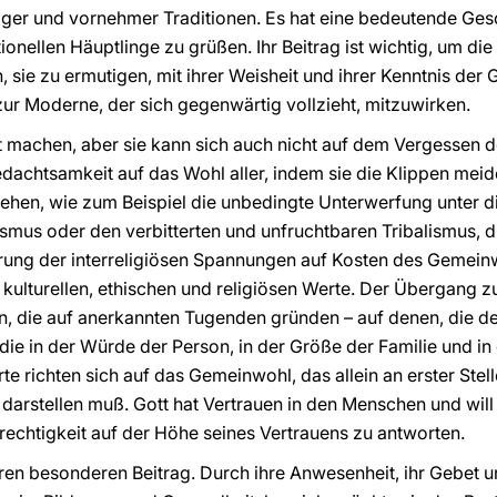
diger und vornehmer Traditionen. Es hat eine bedeutende Ges
tionellen Häuptlinge zu grüßen. Ihr Beitrag ist wichtig, um di
h, sie zu ermutigen, mit ihrer Weisheit und ihrer Kenntnis d
ur Moderne, der sich gegenwärtig vollzieht, mitzuwirken.
t machen, aber sie kann sich auch nicht auf dem Vergessen 
edachtsamkeit auf das Wohl aller, indem sie die Klippen meid
ehen, wie zum Beispiel die unbedingte Unterwerfung unter d
ismus oder den verbitterten und unfruchtbaren Tribalismus,
erung der interreligiösen Spannungen auf Kosten des Gemeinw
 kulturellen, ethischen und religiösen Werte. Der Übergang
sein, die auf anerkannten Tugenden gründen – auf denen, die 
, die in der Würde der Person, in der Größe der Familie und i
rte richten sich auf das Gemeinwohl, das allein an erster Ste
darstellen muß. Gott hat Vertrauen in den Menschen und will s
erechtigkeit auf der Höhe seines Vertrauens zu antworten.
 ihren besonderen Beitrag. Durch ihre Anwesenheit, ihr Gebet