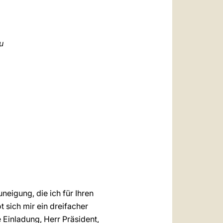
العربيّة
中文
LATINE
u
neigung, die ich für Ihren
 sich mir ein dreifacher
 Einladung, Herr Präsident,