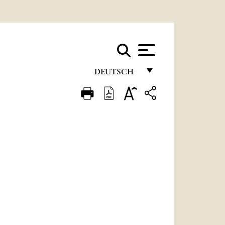
DEUTSCH
FRANÇAIS
ENGLISH
ITALIANO
PORTUGUÊS
ESPAÑOL
DEUTSCH
POLSKI