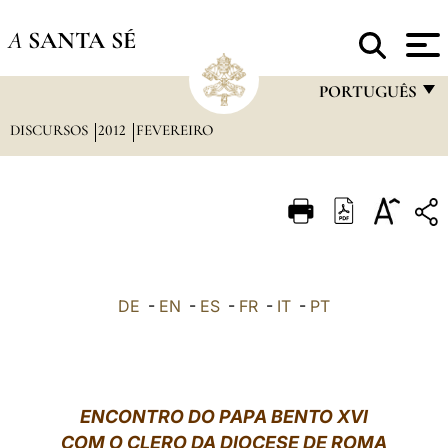
A
SANTA SÉ
PORTUGUÊS
DISCURSOS
2012
FEVEREIRO
FRANÇAIS
ENGLISH
ITALIANO
PORTUGUÊS
ESPAÑOL
DE
-
EN
-
ES
-
FR
-
IT
-
PT
DEUTSCH
POLSKI
العربيّة
ENCONTRO DO PAPA BENTO XVI
COM O CLERO DA DIOCESE DE ROMA
中文