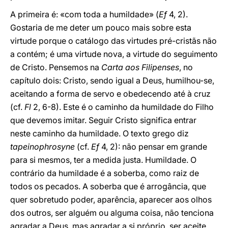
A primeira é: «com toda a humildade» (
Ef
4, 2).
Gostaria de me deter um pouco mais sobre esta
virtude porque o catálogo das virtudes pré-cristãs não
a contém; é uma virtude nova, a virtude do seguimento
de Cristo. Pensemos na
Carta aos Filipenses
, no
capítulo dois: Cristo, sendo igual a Deus, humilhou-se,
aceitando a forma de servo e obedecendo até à cruz
(cf.
Fl
2, 6-8). Este é o caminho da humildade do Filho
que devemos imitar. Seguir Cristo significa entrar
neste caminho da humildade. O texto grego diz
tapeinophrosyne
(cf.
Ef
4, 2): não pensar em grande
para si mesmos, ter a medida justa. Humildade. O
contrário da humildade é a soberba, como raiz de
todos os pecados. A soberba que é arrogância, que
quer sobretudo poder, aparência, aparecer aos olhos
dos outros, ser alguém ou alguma coisa, não tenciona
agradar a Deus, mas agradar a si próprio, ser aceite