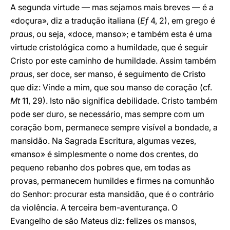
A segunda virtude — mas sejamos mais breves — é a
«doçura», diz a tradução italiana (
Ef
4, 2), em grego é
praus
, ou seja, «doce, manso»; e também esta é uma
virtude cristológica como a humildade, que é seguir
Cristo por este caminho de humildade. Assim também
praus
, ser doce, ser manso, é seguimento de Cristo
que diz: Vinde a mim, que sou manso de coração (cf.
Mt
11, 29). Isto não significa debilidade. Cristo também
pode ser duro, se necessário, mas sempre com um
coração bom, permanece sempre visível a bondade, a
mansidão. Na Sagrada Escritura, algumas vezes,
«manso» é simplesmente o nome dos crentes, do
pequeno rebanho dos pobres que, em todas as
provas, permanecem humildes e firmes na comunhão
do Senhor: procurar esta mansidão, que é o contrário
da violência. A terceira bem-aventurança. O
Evangelho de são Mateus diz: felizes os mansos,