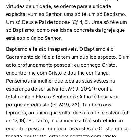
virtudes da unidade, se oriente para a unidade
explícita: «um só Senhor, uma só fé, um só Baptismo.
Um só Deus e Pai de todos» (
Ef
4, 5). Uma só fé e um
só Baptismo, como realidade concreta da Igreja que
está sob o único Senhor.
Baptismo e fé são inseparáveis. O Baptismo é o
Sacramento da fé e a fé tem um dúplice aspecto. É um
acto profundamente pessoal: eu conheço Cristo,
encontro-me com Cristo e dou-lhe confiança.
Pensemos na mulher que toca as suas vestes na
esperança de ser salva (cf.
Mt
9, 20-21); confia
totalmente n'Ele e o Senhor diz: A tua fé te salvou,
porque acreditaste (cf.
Mt
9, 22). Também aos
leprosos, ao único que volta, diz: a tua fé te salvou (cf.
Lc
17, 19). Portanto, inicialmente a fé é sobretudo um
encontro pessoal, um tocar as vestes de Cristo, um ser
tocado por Cristo, estar em contacto com Cristo,