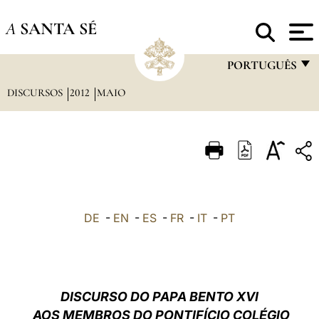
A
SANTA SÉ
PORTUGUÊS
DISCURSOS
2012
MAIO
FRANÇAIS
ENGLISH
ITALIANO
PORTUGUÊS
ESPAÑOL
DE
-
EN
-
ES
-
FR
-
IT
-
PT
DEUTSCH
POLSKI
العربيّة
DISCURSO DO PAPA BENTO XVI
AOS MEMBROS DO PONTIFÍCIO COLÉGIO
中文