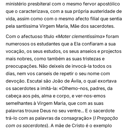
ministério presbiteral com o mesmo fervor apostólico
que o caracterizava, com a sua própria austeridade de
vida, assim como com o mesmo afecto filial que sentia
pela santíssima Virgem Maria, Mãe dos sacerdotes.
Com o afectuoso título
«Mater clementissima»
foram
numerosos os estudantes que a Ela confiaram a sua
vocação, os seus estudos, os seus anseios e projectos
mais nobres, como também as suas tristezas e
preocupações. Não deixeis de invocá-la todos os
dias, nem vos canseis de repetir o seu nome com
devoção. Escutai são João de Ávila, o qual exortava
os sacerdotes a imitá-la: «Olhemo-nos, padres, da
cabeça aos pés, alma e corpo, e ver-nos-emos
semelhantes à Virgem Maria, que com as suas
palavras trouxe Deus no seu ventre... E o sacerdote
trá-lo com as palavras da consagração» (
I Pregação
com os sacerdotes
). A mãe de Cristo é o exemplo