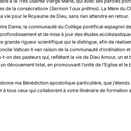
e à la Très Ssainte Vierge Marie, qui avec ses paroles porta 
les de la consécration» (
Sermon 1 aux prêtres
). La Mère du C
a vie pour le Royaume de Dieu, sans rien attendre en retour.
Notre Dame, la communauté du Collège pontifical espagnol d
pprofondissement et de mise à jour des études ecclésiastique
rande rigueur scientifique qui le distingue, afin de réaliser,
ncile Vatican II «en raison de la communauté d’ordination et
a-t-on des pasteurs qui, reflétant la vie de Dieu Amour, un et t
 un dévouement total, en promouvant l’unité de l’Eglise et le 
donne ma Bénédiction apostolique particulière, que j’étends 
à tous ceux qui collaborent à votre itinéraire de formation 