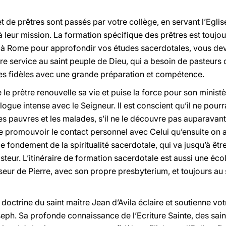
et de prêtres sont passés par votre collège, en servant l’Egli
 leur mission. La formation spécifique des prêtres est toujour
 à Rome pour approfondir vos études sacerdotales, vous deve
re service au saint peuple de Dieu, qui a besoin de pasteurs
 des fidèles avec une grande préparation et compétence.
le prêtre renouvelle sa vie et puise la force pour son minist
alogue intense avec le Seigneur. Il est conscient qu’il ne pour
les pauvres et les malades, s’il ne le découvre pas auparavant
de promouvoir le contact personnel avec Celui qu’ensuite on 
le fondement de la spiritualité sacerdotale, qui va jusqu’à êtr
teur. L’itinéraire de formation sacerdotale est aussi une é
eur de Pierre, avec son propre presbyterium, et toujours au s
a doctrine du saint maître Jean d’Avila éclaire et soutienne vo
eph. Sa profonde connaissance de l’Ecriture Sainte, des sain