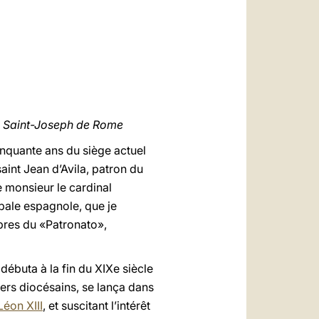
العربيّة
中文
LATINE
nol Saint-Joseph de Rome
nquante ans du siège actuel
aint Jean d’Avila, patron du
e monsieur le cardinal
pale espagnole, que je
bres du «Patronato»,
débuta à la fin du XIXe siècle
ers diocésains, se lança dans
Léon XIII
, et suscitant l’intérêt