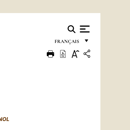
FRANÇAIS
FRANÇAIS
ENGLISH
ITALIANO
PORTUGUÊS
ESPAÑOL
DEUTSCH
NOL
POLSKI