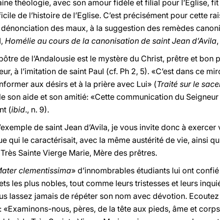
ine théologie, avec son amour fidèle et filial pour l’Eglise, fi
cile de l’histoire de l’Eglise. C’est précisément pour cette rai
 la dénonciation des maux, à la suggestion des remèdes canon
I,
Homélie au cours de la canonisation de saint Jean d’Avila
,
pôtre de l’Andalousie est le mystère du Christ, prêtre et bon
r, à l’imitation de saint Paul (cf. Ph 2, 5). «C’est dans ce mi
nformer aux désirs et à la prière avec Lui» (
Traité sur le sac
le son aide et son amitié: «Cette communication du Seigneur 
nt (
ibid
., n. 9).
l’exemple de saint Jean d’Avila, je vous invite donc à exercer
 qui le caractérisait, avec la même austérité de vie, ainsi q
la Très Sainte Vierge Marie, Mère des prêtres.
ater clementissima
» d’innombrables étudiants lui ont confié 
jets les plus nobles, tout comme leurs tristesses et leurs inq
us lassez jamais de répéter son nom avec dévotion. Ecoutez s
ter: «Examinons-nous, pères, de la tête aux pieds, âme et corp