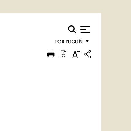
PORTUGUÊS
FRANÇAIS
ENGLISH
ITALIANO
PORTUGUÊS
ESPAÑOL
DEUTSCH
POLSKI