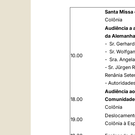
Santa Missa 
Colônia
Audiência a 
da Alemanh
- Sr. Gerhard
- Sr. Wolfga
10.00
- Sra. Angel
- Sr. Jürgen 
Renânia Seten
- Autoridades
Audiência ao
18.00
Comunidade
Colônia
Deslocament
19.00
Colônia à Es