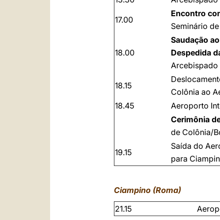
Encontro co
17.00
Seminário de
Saudação ao
18.00
Despedida d
Arcebispado 
Deslocamento
18.15
Colônia ao A
18.45
Aeroporto In
Cerimônia d
de Colônia/B
Saída do Aer
19.15
para Ciampin
Ciampino (Roma)
21.15
Aerop