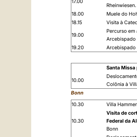
17.00
Rheinwiesen.
18.00
Muele do Hoh
18.15
Visita à Cate
Percurso em
19.00
Arcebispado 
19.20
Arcebispado 
Santa Missa
Deslocament
10.00
Colônia à Vi
Bonn
10.30
Villa Hammer
Visita de cor
10.30
Federal da 
Bonn