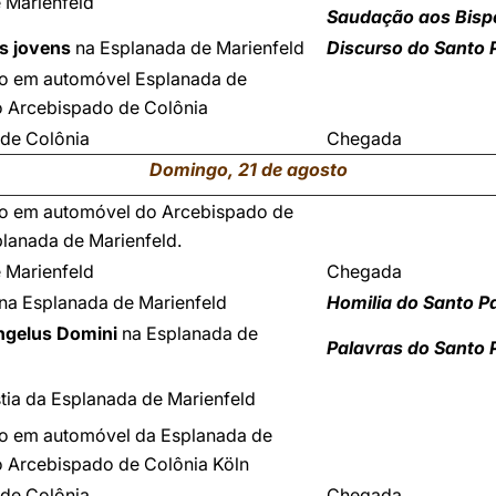
 Marienfeld
Saudação aos Bisp
os jovens
na Esplanada de Marienfeld
Discurso do Santo 
o em automóvel Esplanada de
o Arcebispado de Colônia
de Colônia
Chegada
Domingo, 21 de agosto
o em automóvel do Arcebispado de
planada de Marienfeld.
 Marienfeld
Chegada
na Esplanada de Marienfeld
Homilia do Santo P
gelus Domini
na Esplanada de
Palavras do Santo 
stia da Esplanada de Marienfeld
o em automóvel da Esplanada de
o Arcebispado de Colônia Köln
de Colônia
Chegada