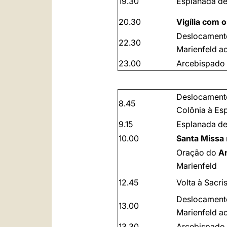
19.30
Esplanada de
20.30
Vigília com 
Deslocament
22.30
Marienfeld a
23.00
Arcebispado 
Deslocament
8.45
Colônia à Es
9.15
Esplanada de
10.00
Santa Missa
Oração do
An
Marienfeld
12.45
Volta à Sacri
Deslocament
13.00
Marienfeld a
13.30
Arcebispado 