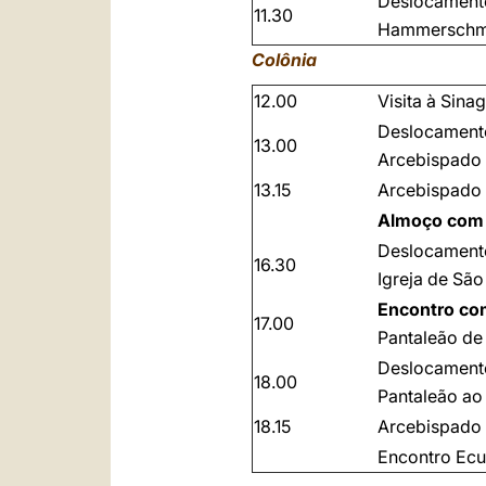
Deslocamento
11.30
Hammerschmi
Colônia
12.00
Visita à Sina
Deslocament
13.00
Arcebispado
13.15
Arcebispado 
Almoço com 
Deslocament
16.30
Igreja de São
Encontro co
17.00
Pantaleão de
Deslocamento
18.00
Pantaleão ao
18.15
Arcebispado 
Encontro Ecu