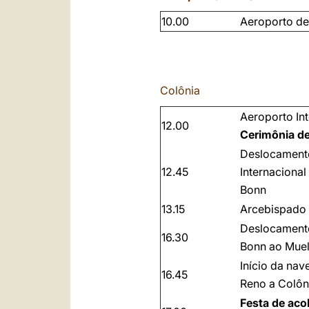
10.00
Aeroporto d
Colônia
Aeroporto Int
12.00
Cerimônia d
Deslocament
12.45
Internaciona
Bonn
13.15
Arcebispado 
Deslocament
16.30
Bonn ao Muel
Início da na
16.45
Reno a Colôn
Festa de aco