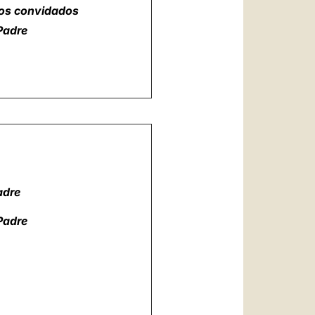
os convidados
Padre
adre
Padre