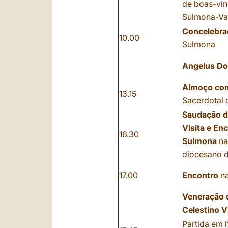
de boas-vin
Sulmona-Va
Concelebra
10.00
Sulmona
Angelus Do
Almoço com
13.15
Sacerdotal 
Saudação d
Visita e E
16.30
Sulmona
na
diocesano 
17.00
Encontro
na
Veneração d
Celestino V
Partida em 