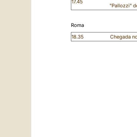
17.45
"Pallozzi" 
Roma
18.35
Chegada no