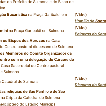
das do Prefeito de Sulmona e do Bispo de
lva
ção Eucarística
na Praça Garibaldi em
(
Vídeo
)
Homilia do
Santo
(
Vídeo
)
mini
na Praça Garibaldi em Sulmona
Palavras do San
 os Bispos dos Abruzos
na Casa
do Centro pastoral diocesano de Sulmona
os Membros do Comitê Organizador da
ncontro com uma delegação do Cárcere de
 Casa Sacerdotal do Centro pastoral
de Sulmona
(
Vídeo
)
 Catedral de Sulmona
Discurso do San
as relíquias de São Panfilo e de São
na Cripta da Catedral de Sulmona
helicóptero do Estádio Municipal