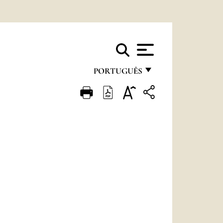
PORTUGUÊS
FRANÇAIS
ENGLISH
ITALIANO
PORTUGUÊS
ESPAÑOL
DEUTSCH
POLSKI