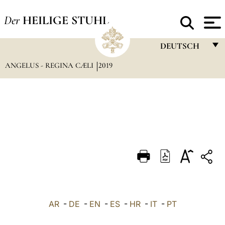
Der
HEILIGE STUHL
DEUTSCH
ANGELUS - REGINA CÆLI
2019
FRANÇAIS
ENGLISH
ITALIANO
PORTUGUÊS
ESPAÑOL
DEUTSCH
POLSKI
العربيّة
AR
-
DE
-
EN
-
ES
-
HR
-
IT
-
PT
中文