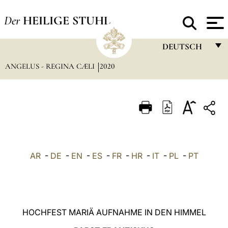
Der
HEILIGE STUHL
DEUTSCH
ANGELUS - REGINA CÆLI
2020
FRANÇAIS
ENGLISH
ITALIANO
PORTUGUÊS
ESPAÑOL
AR
-
DE
-
EN
-
ES
-
FR
-
HR
-
IT
-
PL
-
PT
DEUTSCH
POLSKI
العربيّة
HOCHFEST MARIÄ AUFNAHME IN DEN HIMMEL
中文