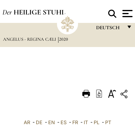
Der
HEILIGE STUHL
DEUTSCH
ANGELUS - REGINA CÆLI
2020
FRANÇAIS
ENGLISH
ITALIANO
PORTUGUÊS
ESPAÑOL
DEUTSCH
POLSKI
العربيّة
AR
-
DE
-
EN
-
ES
-
FR
-
IT
-
PL
-
PT
中文