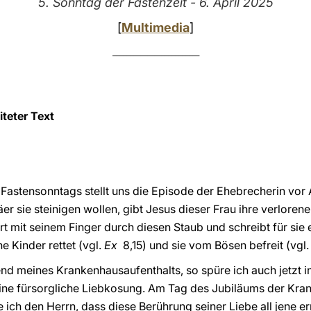
5. Sonntag der Fastenzeit - 6. April 2025
[
Multimedia
]
_________________________
teter Text
Fastensonntags stellt uns die Episode der Ehebrecherin vor
er sie steinigen wollen, gibt Jesus dieser Frau ihre verlorene
t mit seinem Finger durch diesen Staub und schreibt für sie
ne Kinder rettet (vgl.
Ex
8,15) und sie vom Bösen befreit (vgl
d meines Krankenhausaufenthalts, so spüre ich auch jetzt i
eine fürsorgliche Liebkosung. Am Tag des Jubiläums der Kra
 ich den Herrn, dass diese Berührung seiner Liebe all jene er