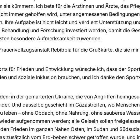
m sie kümmern. Ich bete für die Ärztinnen und Ärzte, das Pfl
icht immer geholfen wird, unter angemessenen Bedingungen 
 Ihre Aufgabe ist nicht leicht und verdient Unterstützung 
in Behandlung und Forschung investiert werden, damit die Ge
sten besondere Aufmerksamkeit zuwenden.
rauenvollzugsanstalt Rebibbia für die Grußkarte, die sie mir 
rts für Frieden und Entwicklung wünsche ich, dass der Sport
eden und soziale Inklusion brauchen, und ich danke den Sport
eden: in der gemarterten Ukraine, die von Angriffen heimgesuch
Kinder. Und dasselbe geschieht im Gazastreifen, wo Mensche
u leben – ohne Obdach, ohne Nahrung, ohne sauberes Wasser
 wieder aufgenommen werden; alle Geiseln sollen freigelas
r den Frieden im ganzen Nahen Osten, im Sudan und Südsuda
as zusätzlich vom Erd-beben schwer getroffen wurde, und in 