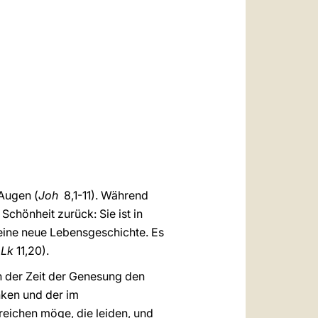
العربيّة
中文
LATINE
 Augen (
Joh
8,1-11). Während
 Schönheit zurück: Sie ist in
 eine neue Lebensgeschichte. Es
.
Lk
11,20).
n der Zeit der Genesung den
nken und der im
reichen möge, die leiden, und