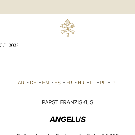
ÆLI
2025
AR
-
DE
-
EN
-
ES
-
FR
-
HR
-
IT
-
PL
-
PT
PAPST FRANZISKUS
ANGELUS