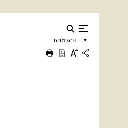
DEUTSCH
FRANÇAIS
ENGLISH
ITALIANO
PORTUGUÊS
ESPAÑOL
DEUTSCH
POLSKI