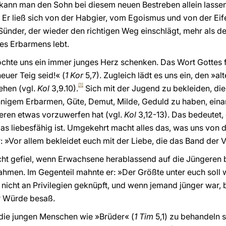
kann man den Sohn bei diesem neuen Bestreben allein lassen?
z. Er ließ sich von der Habgier, vom Egoismus und von der Ei
ünder, der wieder den richtigen Weg einschlägt, mehr als den,
des Erbarmens lebt.
öchte uns ein immer junges Herz schenken. Das Wort Gottes f
euer Teig seid!« (
1 Kor
5,7). Zugleich lädt es uns ein, den »
[1]
hen (vgl.
Kol
3,9.10).
Sich mit der Jugend zu bekleiden, die 
nigem Erbarmen, Güte, Demut, Milde, Geduld zu haben, eina
ren etwas vorzuwerfen hat (vgl.
Kol
3,12-13). Das bedeutet,
das liebesfähig ist. Umgekehrt macht alles das, was uns von 
: »Vor allem bekleidet euch mit der Liebe, die das Band der V
icht gefiel, wenn Erwachsene herablassend auf die Jüngeren b
ahmen. Im Gegenteil mahnte er: »Der Größte unter euch soll 
 nicht an Privilegien geknüpft, und wenn jemand jünger war, 
r Würde besaß.
 die jungen Menschen wie »Brüder« (
1 Tim
5,1) zu behandeln s