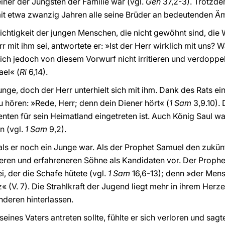
einer der Jüngsten der Familie war (vgl.
Gen
37,2-3). Trotzde
mit etwa zwanzig Jahren alle seine Brüder an bedeutenden Äm
ichtigkeit der jungen Menschen, die nicht gewöhnt sind, die 
 mit ihm sei, antwortete er: »Ist der Herr wirklich mit uns? 
 sich jedoch von diesem Vorwurf nicht irritieren und verdoppel
ael« (
Ri
6,14).
unge, doch der Herr unterhielt sich mit ihm. Dank des Rats e
u hören: »Rede, Herr; denn dein Diener hört« (
1 Sam
3,9.10).
nten für sein Heimatland eingetreten ist. Auch König Saul wa
en (vgl.
1 Sam
9,2).
als er noch ein Junge war. Als der Prophet Samuel den zukünf
ßeren und erfahreneren Söhne als Kandidaten vor. Der Prophe
, der die Schafe hütete (vgl.
1 Sam
16,6-13); denn »der Mens
z« (V. 7). Die Strahlkraft der Jugend liegt mehr in ihrem Herze
nderen hinterlassen.
eines Vaters antreten sollte, fühlte er sich verloren und sagt