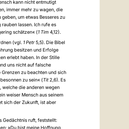
ensch kann nicht entmutigt
hen, immer mehr zu wagen, die
u geben, um etwas Besseres zu
 rauben lassen. Ich rufe es
ering schätzen« (
1 Tim
4,12).
rdnen (vgl.
1 Petr
5,5). Die Bibel
ahrung besitzen und Erfolge
erlebt haben. In der Stille
nd uns nicht auf falsche
e Grenzen zu beachten und sich
 besonnen zu sein« (
Tit
2,6). Es
en, welche die anderen wegen
s ein weiser Mensch aus seinem
t sich der Zukunft, ist aber
edächtnis ruft, feststellt:
men: »Du bist meine Hoffnung,