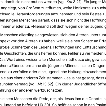
n, damit sie nicht mutlos werden (vgl.
Kol
3,21). Ein junger M
uf angelegt, von Großem zu träumen, weite Horizonte zu suc
uchsvolle Herausforderungen anzunehmen und sein Bestes z
den jungen Menschen darauf, dass sie sich nicht die Hoffnung
immer wieder zu: »Niemand soll dich wegen deiner Jugend g
 Menschen allerdings angewiesen, sich den Älteren unterzuo
spekt vor den Älteren zu haben, weil sie einen Schatz an Erf
große Schmerzen des Lebens, Hoffnungen und Enttäuschungen 
le Geschichten, die uns helfen können, Fehler zu vermeiden u
Das Wort eines weisen alten Menschen lädt dazu ein, gewiss
hen: »Ebenso ermahne die jüngeren Männer, in allen Dingen
Jugend zu verfallen oder eine jugendliche Haltung einzunehm
il sie aus einer anderen Zeit stammen. Jesus hat gesagt, das
zuholen vermag (vgl.
Mt
13,52). Ein kluger Jugendlicher öffne
fahrung der anderen wertzuschätzen.
 einem Menschen die Rede, der, als Jesus ihm die Gebote ins G
n Jugend an befolgt« (10,20). So heißt es schon in den Psal