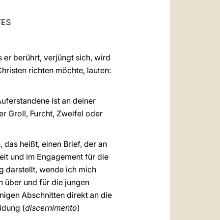
العربيّة
TES
中文
LATINE
 er berührt, verjüngt sich, wird
Christen richten möchte, lauten:
 Auferstandene ist an deiner
r Groll, Furcht, Zweifel oder
 das heißt, einen Brief, der an
eit und im Engagement für die
 darstellt, wende ich mich
 über und für die jungen
igen Abschnitten direkt an die
idung (
discernimento
)