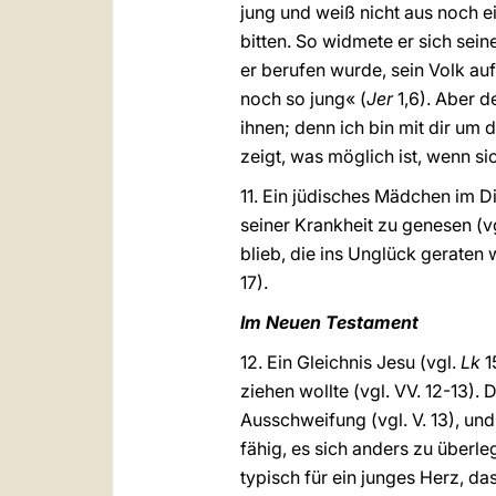
jung und weiß nicht aus noch ei
bitten. So widmete er sich sei
er berufen wurde, sein Volk aufz
noch so jung« (
Jer
1,6). Aber d
ihnen; denn ich bin mit dir um d
zeigt, was möglich ist, wenn si
11. Ein jüdisches Mädchen im D
seiner Krankheit zu genesen (v
blieb, die ins Unglück geraten 
17).
Im Neuen Testament
12. Ein Gleichnis Jesu (vgl.
Lk
1
ziehen wollte (vgl. VV.
12-13). 
Ausschweifung (vgl. V. 13), un
fähig, es sich anders zu überle
typisch für ein junges Herz, da