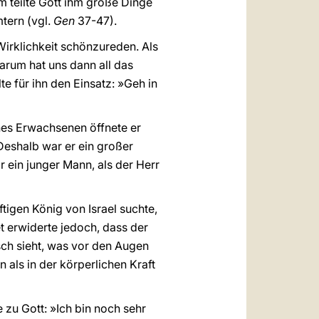
m teilte Gott ihm große Dinge
tern (vgl.
Gen
37-47).
Wirklichkeit schönzureden. Als
Warum hat uns dann all das
te für ihn den Einsatz: »Geh in
ines Erwachsenen öffnete er
 Deshalb war er ein großer
r ein junger Mann, als der Herr
tigen König von Israel suchte,
t erwiderte jedoch, dass der
ch sieht, was vor den Augen
n als in der körperlichen Kraft
e zu Gott: »Ich bin noch sehr