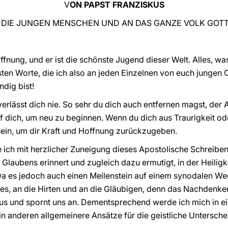
V
ON PAPST FRANZISKUS
 DIE JUNGEN MENSCHEN UND AN DAS GANZE VOLK GOT
ffnung, und er ist die schönste Jugend dieser Welt. Alles, was
ersten Worte, die ich also an jeden Einzelnen von euch jungen 
ndig bist!
und verlässt dich nie. So sehr du dich auch entfernen magst, der
auf dich, um neu zu beginnen. Wenn du dich aus Traurigkeit ode
 sein, um dir Kraft und Hoffnung zurückzugeben.
te ich mit herzlicher Zuneigung dieses Apostolische Schreiben,
laubens erinnert und zugleich dazu ermutigt, in der Heiligk
a es jedoch auch einen Meilenstein auf einem synodalen Weg
s, an die Hirten und an die Gläubigen, denn das Nachdenken
us und spornt uns an. Dementsprechend werde ich mich in ein
 anderen allgemeinere Ansätze für die geistliche Untersche