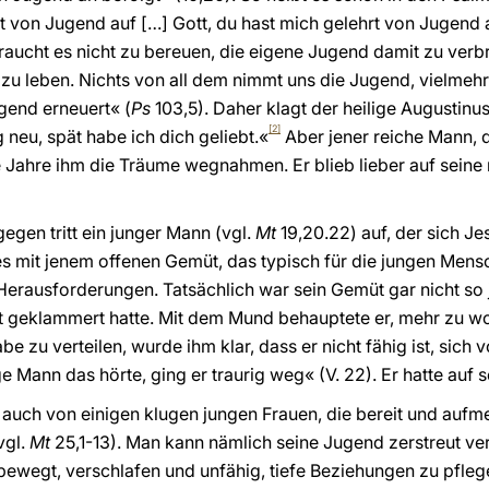
t von Jugend auf […] Gott, du hast mich gelehrt von Jugend 
raucht es nicht zu bereuen, die eigene Jugend damit zu verbr
zu leben. Nichts von all dem nimmt uns die Jugend, vielmehr s
gend erneuert« (
Ps
103,5). Daher klagt der heilige Augustinus
[2]
 neu, spät habe ich dich geliebt.«
Aber jener reiche Mann, d
e Jahre ihm die Träume wegnahmen. Er blieb lieber auf seine ma
egen tritt ein junger Mann (vgl.
Mt
19,20.22) auf, der sich Je
 es mit jenem offenen Gemüt, das typisch für die jungen Mens
rausforderungen. Tatsächlich war sein Gemüt gar nicht so j
geklammert hatte. Mit dem Mund behauptete er, mehr zu woll
e zu verteilen, wurde ihm klar, dass er nicht fähig ist, sich 
e Mann das hörte, ging er traurig weg« (V. 22). Er hatte auf 
s auch von einigen klugen jungen Frauen, die bereit und au
vgl.
Mt
25,1-13). Man kann nämlich seine Jugend zerstreut ve
bewegt, verschlafen und unfähig, tiefe Beziehungen zu pfle