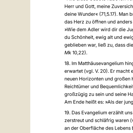
Herr und Gott, meine Zuversich
deine Wunder« (71,5.17). Man b
das Herz zu öffnen und anders 
»Wie dem Adler wird dir die Ju
du Schönheit, ewig alt und ewig
geblieben war, ließ zu, dass di
Mk
10,22).
18. Im Matthäusevangelium hing
erwartet (vgl. V. 20). Er macht
neuen Horizonten und großen He
Reichtümer und Bequemlichkeit 
großzügig zu sein und seine Hab
Am Ende heißt es: »Als der jung
19. Das Evangelium erzählt un
zerstreut und schläfrig waren (
an der Oberfläche des Lebens 