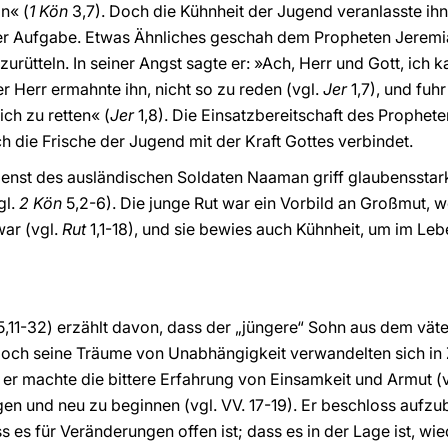
n« (
1 Kön
3,7). Doch die Kühnheit der Jugend veranlasste ihn
ner Aufgabe. Etwas Ähnliches geschah dem Propheten Jeremia,
urütteln. In seiner Angst sagte er: »Ach, Herr und Gott, ich k
er Herr ermahnte ihn, nicht so zu reden (vgl.
Jer
1,7), und fuhr
ich zu retten« (
Jer
1,8). Die Einsatzbereitschaft des Prophet
ch die Frische der Jugend mit der Kraft Gottes verbindet.
ienst des ausländischen Soldaten Naaman griff glaubensstark
gl.
2 Kön
5,2-6). Die junge Rut war ein Vorbild an Großmut, w
war (vgl.
Rut
1,1-18), und sie bewies auch Kühnheit, um im Le
5,11-32) erzählt davon, dass der „jüngere“ Sohn aus dem väte
Doch seine Träume von Unabhängigkeit verwandelten sich in 
d er machte die bittere Erfahrung von Einsamkeit und Armut (
gen und neu zu beginnen (vgl. VV. 17-19). Er beschloss aufzubr
ss es für Veränderungen offen ist; dass es in der Lage ist, 