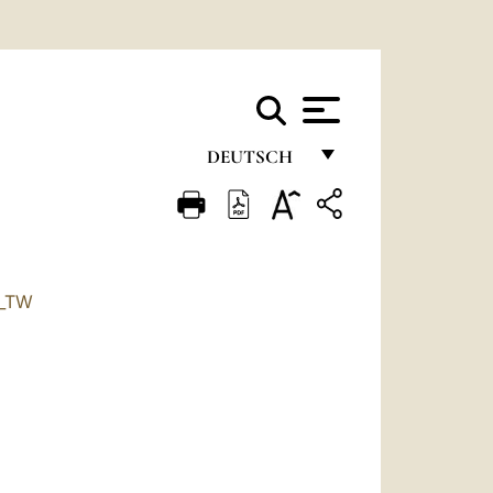
DEUTSCH
FRANÇAIS
ENGLISH
ITALIANO
_TW
PORTUGUÊS
ESPAÑOL
DEUTSCH
POLSKI