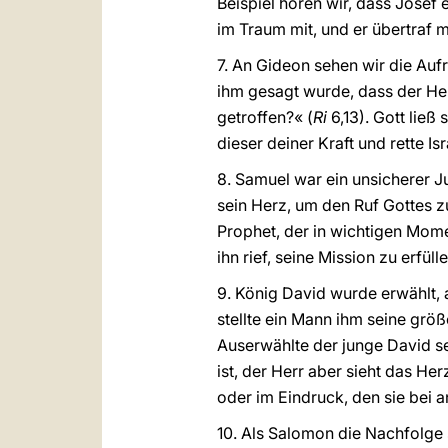
Beispiel hören wir, dass Josef 
im Traum mit, und er übertraf 
7. An Gideon sehen wir die Aufr
ihm gesagt wurde, dass der Herr
getroffen?« (
Ri
6,13). Gott ließ
dieser deiner Kraft und rette Isr
8. Samuel war ein unsicherer J
sein Herz, um den Ruf Gottes z
Prophet, der in wichtigen Mome
ihn rief, seine Mission zu erfüll
9. König David wurde erwählt, 
stellte ein Mann ihm seine grö
Auserwählte der junge David sei
ist, der Herr aber sieht das Her
oder im Eindruck, den sie bei a
10. Als Salomon die Nachfolge s