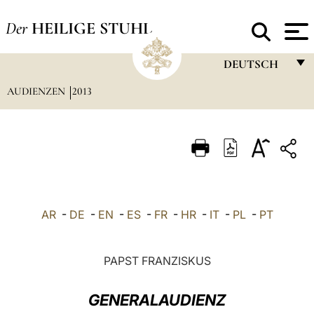
Der
HEILIGE STUHL
DEUTSCH
AUDIENZEN
2013
FRANÇAIS
ENGLISH
ITALIANO
PORTUGUÊS
ESPAÑOL
AR
-
DE
-
EN
-
ES
-
FR
-
HR
-
IT
-
PL
-
PT
DEUTSCH
POLSKI
PAPST FRANZISKUS
العربيّة
GENERALAUDIENZ
中文