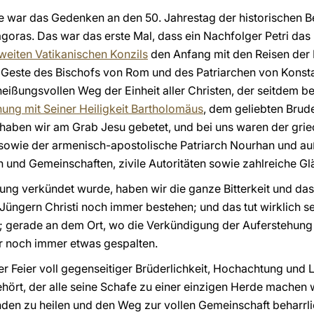
ise war das Gedenken an den 50. Jahrestag der historischen
goras. Das war das erste Mal, dass ein Nachfolger Petri das
weiten Vatikanischen Konzils
den Anfang mit den Reisen der 
e Geste des Bischofs von Rom und des Patriarchen von Konsta
eißungsvollen Weg der Einheit aller Christen, der seitdem b
ng mit Seiner Heiligkeit Bartholomäus
, dem geliebten Brud
aben wir am Grab Jesu gebetet, und bei uns waren der grie
., sowie der armenisch-apostolische Patriarch Nourhan und 
 und Gemeinschaften, zivile Autoritäten sowie zahlreiche Gl
ung verkündet wurde, haben wir die ganze Bitterkeit und da
ngern Christi noch immer bestehen; und das tut wirklich se
; gerade an dem Ort, wo die Verkündigung der Auferstehung 
ir noch immer etwas gespalten.
er Feier voll gegenseitiger Brüderlichkeit, Hochachtung und 
hört, der alle seine Schafe zu einer einzigen Herde machen
nden zu heilen und den Weg zur vollen Gemeinschaft beharrl