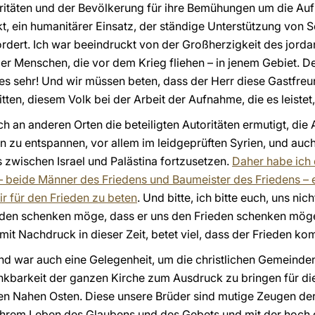
ritäten und der Bevölkerung für ihre Bemühungen um die Auf
, ein humanitärer Einsatz, der ständige Unterstützung von Se
rdert. Ich war beeindruckt von der Großherzigkeit des jorda
ler Menschen, die vor dem Krieg fliehen – in jenem Gebiet. D
 es sehr! Und wir müssen beten, dass der Herr diese Gastfreu
tten, diesem Volk bei der Arbeit der Aufnahme, die es leistet,
ch an anderen Orten die beteiligten Autoritäten ermutigt, di
n zu entspannen, vor allem im leidgeprüften Syrien, und auc
 zwischen Israel und Palästina fortzusetzen.
Daher habe ich 
– beide Männer des Friedens und Baumeister des Friedens – e
 für den Frieden zu beten
. Und bitte, ich bitte euch, uns nich
rieden schenken möge, dass er uns den Frieden schenken mög
 mit Nachdruck in dieser Zeit, betet viel, dass der Frieden 
and war auch eine Gelegenheit, um die christlichen Gemeinden,
nkbarkeit der ganzen Kirche zum Ausdruck zu bringen für die
n Nahen Osten. Diese unsere Brüder sind mutige Zeugen der
t ihrem Leben des Glaubens und des Gebets und mit der hoch 