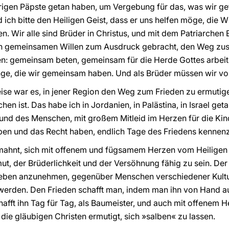
herigen Päpste getan haben, um Vergebung für das, was wir ge
ich bitte den Heiligen Geist, dass er uns helfen möge, die W
. Wir alle sind Brüder in Christus, und mit dem Patriarchen 
en gemeinsamen Willen zum Ausdruck gebracht, den Weg zusa
en: gemeinsam beten, gemeinsam für die Herde Gottes arbeit
ge, die wir gemeinsam haben. Und als Brüder müssen wir v
reise war es, in jener Region den Weg zum Frieden zu ermutig
 ist. Das habe ich in Jordanien, in Palästina, in Israel get
und des Menschen, mit großem Mitleid im Herzen für die Kind
eben und das Recht haben, endlich Tage des Friedens kennen
rmahnt, sich mit offenem und fügsamem Herzen vom Heiligen 
, der Brüderlichkeit und der Versöhnung fähig zu sein. Der H
Leben anzunehmen, gegenüber Menschen verschiedener Kultu
werden. Den Frieden schafft man, indem man ihn von Hand au
chafft ihn Tag für Tag, als Baumeister, und auch mit offenem
ie gläubigen Christen ermutigt, sich »salben« zu lassen.