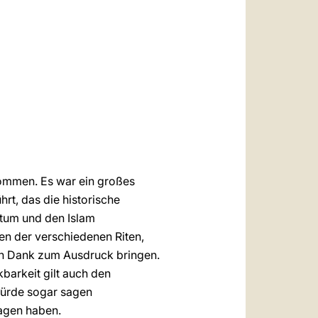
العربيّة
中文
LATINE
mmen. Es war ein großes
rt, das die historische
ntum und den Islam
en der verschiedenen Riten,
hen Dank zum Ausdruck bringen.
kbarkeit gilt auch den
 würde sogar sagen
ragen haben.