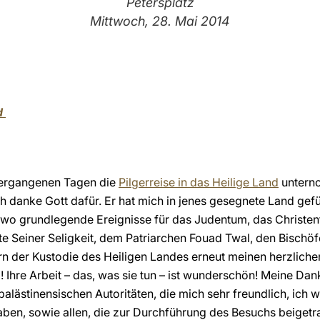
Petersplatz
Mittwoch, 28. Mai 2014
nd
 vergangenen Tagen die
Pilgerreise in das Heilige Land
unterno
h danke Gott dafür. Er hat mich in jenes gesegnete Land gefüh
 wo grundlegende Ereignisse für das Judentum, das Christe
e Seiner Seligkeit, dem Patriarchen Fouad Twal, den Bischöf
ern der Kustodie des Heiligen Landes erneut meinen herzlic
! Ihre Arbeit – das, was sie tun – ist wunderschön! Meine Dan
palästinensischen Autoritäten, die mich sehr freundlich, ich
aben, sowie allen, die zur Durchführung des Besuchs beiget