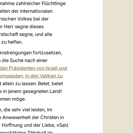
nahme zahlreicher Flüchtlinge
iten der internationalen
nischen Volkes bei der
er Herr segne dieses
ndschaft segne, und alle
 zu helfen.
e Anstrengungen fortzusetzen,
h die Suche nach einer
den Präsidenten von Israel und
ingeladen, in den Vatikan zu
t allein zu lassen: Betet, betet
e in jenem gesegneten Land!
kommen möge.
 die sehr viel leiden, im
 Anwesenheit der Christen in
 Hoffnung und der Liebe, »Salz
geschätzten Tätigkeit im