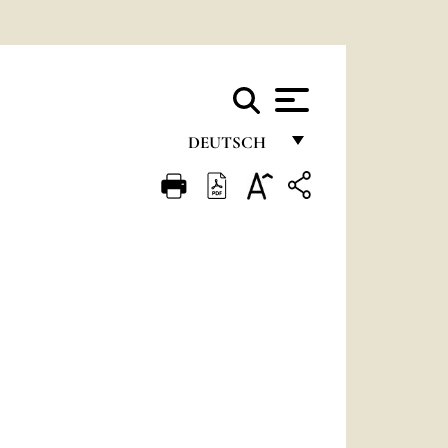
DEUTSCH
FRANÇAIS
ENGLISH
ITALIANO
PORTUGUÊS
ESPAÑOL
DEUTSCH
POLSKI