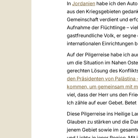
In
Jordanien
habe ich den Auto
aus den Kriegsgebieten gedankt
Gemeinschaft verdient und erfo
Aufnahme der Flüchtlinge – vie
gastfreundliche Volk, er segne
internationalen Einrichtungen bi
Auf der Pilgerreise habe ich au
um die Situation im Nahen Oste
gerechten Lösung des Konflikts
den Präsidenten von Palästina 
kommen, um gemeinsam mit mir
viel, dass der Herr uns den F
Ich zähle auf euer Gebet. Betet
Diese Pilgerreise ins Heilige L
Glauben zu stärken und die Da
jenem Gebiet sowie im gesamte
und Licht« in jener Region. Mi