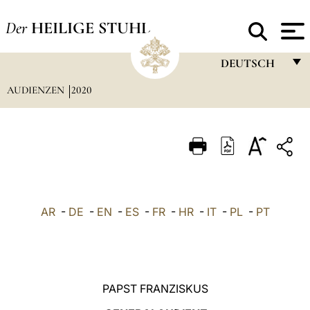
Der
HEILIGE STUHL
DEUTSCH
AUDIENZEN
2020
FRANÇAIS
ENGLISH
ITALIANO
PORTUGUÊS
ESPAÑOL
AR
-
DE
-
EN
-
ES
-
FR
-
HR
-
IT
-
PL
-
PT
DEUTSCH
POLSKI
العربيّة
PAPST FRANZISKUS
中文