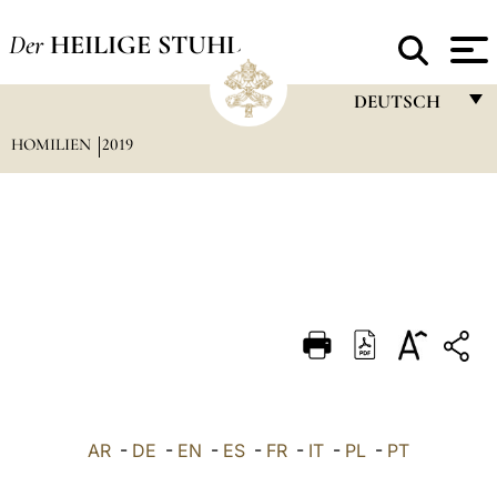
Der
HEILIGE STUHL
DEUTSCH
HOMILIEN
2019
FRANÇAIS
ENGLISH
ITALIANO
PORTUGUÊS
ESPAÑOL
DEUTSCH
POLSKI
العربيّة
AR
-
DE
-
EN
-
ES
-
FR
-
IT
-
PL
-
PT
中文