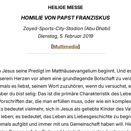
HEILIGE MESSE
HOMILIE VON PAPST FRANZISKUS
Zayed-Sports-City-Stadion (Abu Dhabi)
Dienstag, 5. Februar 2019
[
Multimedia
]
m Jesus seine Predigt im Matthäusevangelium beginnt. Und es 
serem Herzen vor allem eine grundlegende Botschaft zu vera
als es liebst, seinem Wort zuzuhören, wenn du versuchst, es
 aber du
bist
selig: Das ist die primäre Charakteristik des Lebe
Vorschriften dar, die man erfüllen muss, oder wie ein kompl
Es bedeutet vielmehr, sich in Jesus als geliebte Kinder des Va
 leben; es bedeutet, das Leben als Liebesgeschichte zu begre
iemals aufgibt und immer mit uns Gemeinschaft haben will. Hie