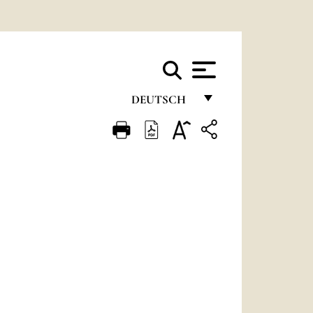
DEUTSCH
FRANÇAIS
ENGLISH
ITALIANO
PORTUGUÊS
ESPAÑOL
DEUTSCH
POLSKI