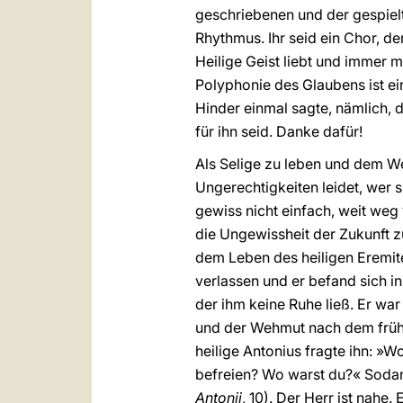
geschriebenen und der gespielt
Rhythmus. Ihr seid ein Chor, de
Heilige Geist liebt und immer 
Polyphonie des Glaubens ist ein
Hinder einmal sagte, nämlich, da
für ihn seid. Danke dafür!
Als Selige zu leben und dem Weg
Ungerechtigkeiten leidet, wer s
gewiss nicht einfach, weit weg
die Ungewissheit der Zukunft zu
dem Leben des heiligen Eremite
verlassen und er befand sich in
der ihm keine Ruhe ließ. Er w
und der Wehmut nach dem frühe
heilige Antonius fragte ihn: »
befreien? Wo warst du?« Sodann
Antonii
, 10). Der Herr ist nahe