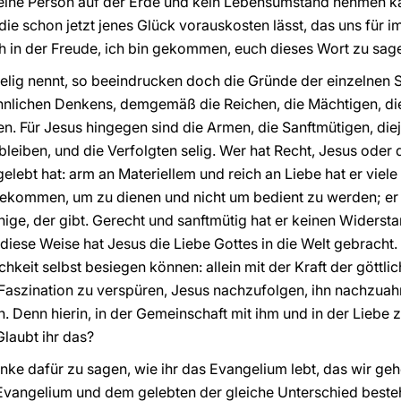
keine Person auf der Erde und kein Lebensumstand nehmen kan
die schon jetzt jenes Glück vorauskosten lässt, das uns für i
 in der Freude, ich bin gekommen, euch dieses Wort zu sag
lig nennt, so beeindrucken doch die Gründe der einzelnen S
lichen Denkens, demgemäß die Reichen, die Mächtigen, die 
. Für Jesus hingegen sind die Armen, die Sanftmütigen, diej
 bleiben, und die Verfolgten selig. Wer hat Recht, Jesus oder
elebt hat: arm an Materiellem und reich an Liebe hat er viele
 gekommen, um zu dienen und nicht um bedient zu werden; er h
enige, der gibt. Gerecht und sanftmütig hat er keinen Widersta
 diese Weise hat Jesus die Liebe Gottes in die Welt gebracht.
hkeit selbst besiegen können: allein mit der Kraft der göttlic
aszination zu verspüren, Jesus nachzufolgen, ihn nachzuahm
. Denn hierin, in der Gemeinschaft mit ihm und in der Liebe 
Glaubt ihr das?
e dafür zu sagen, wie ihr das Evangelium lebt, das wir geh
vangelium und dem gelebten der gleiche Unterschied beste