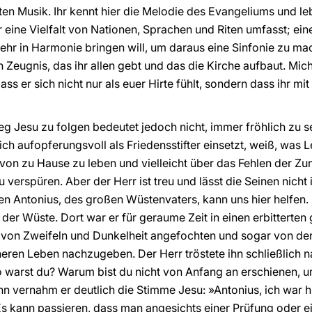
en Musik. Ihr kennt hier die Melodie des Evangeliums und l
r eine Vielfalt von Nationen, Sprachen und Riten umfasst; ein
mehr in Harmonie bringen will, um daraus eine Sinfonie zu ma
 Zeugnis, das ihr allen gebt und das die Kirche aufbaut. Mic
ss er sich nicht nur als euer Hirte fühlt, sondern dass ihr mi
 Jesu zu folgen bedeutet jedoch nicht, immer fröhlich zu sei
ich aufopferungsvoll als Friedensstifter einsetzt, weiß, was L
 von zu Hause zu leben und vielleicht über das Fehlen der Zu
 verspüren. Aber der Herr ist treu und lässt die Seinen nicht
n Antonius, des großen Wüstenvaters, kann uns hier helfen. F
 der Wüste. Dort war er für geraume Zeit in einen erbitterten
ar von Zweifeln und Dunkelheit angefochten und sogar von de
ren Leben nachzugeben. Der Herr tröstete ihn schließlich n
Wo warst du? Warum bist du nicht von Anfang an erschienen,
 vernahm er deutlich die Stimme Jesu: »Antonius, ich war hi
. Es kann passieren, dass man angesichts einer Prüfung oder e