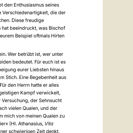
ebt den Enthusiasmus seines
e Verschiedenartigkeit, die der
chen. Diese freudige
h hat beeindruckt, was Bischof
t eurem Beispiel oftmals Hirten
n. Wer betrübt ist, wer unter
eiden bedeutet. Für euch ist es
neigung eurer Liebsten hinaus
 im Stich. Eine Begebenheit aus
ür den Herrn hatte er alles
 geistigen Kampf verwickelt,
r Versuchung, der Sehnsucht
ach vielen Qualen, und der
 um mich von meinen Qualen zu
er« (Hl. Athanasius,
Vita
iner schwierigen Zeit denkt,