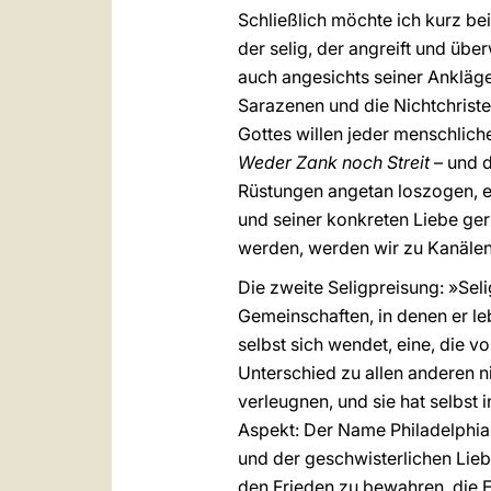
Schließlich möchte ich kurz bei
der selig, der angreift und übe
auch angesichts seiner Ankläger
Sarazenen und die Nichtchriste
Gottes willen jeder menschliche
Weder Zank noch Streit
– und d
Rüstungen angetan loszogen, er
und seiner konkreten Liebe gerü
werden, werden wir zu Kanälen
Die zweite Seligpreisung: »Seli
Gemeinschaften, in denen er le
selbst sich wendet, eine, die vo
Unterschied zu allen anderen 
verleugnen, und sie hat selbst 
Aspekt: Der Name Philadelphi
und der geschwisterlichen Liebe
den Frieden zu bewahren, die E