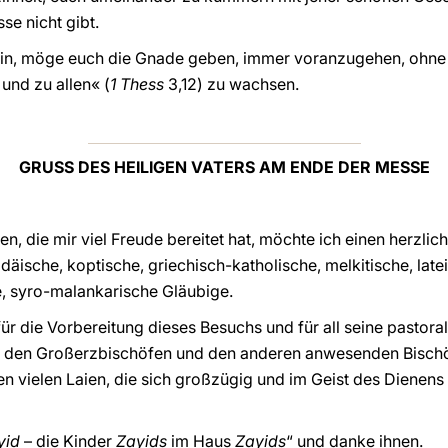
se nicht gibt.
 sein, möge euch die Gnade geben, immer voranzugehen, ohne 
und zu allen« (
1 Thess
3,12) zu wachsen.
GRUSS DES HEILIGEN VATERS AM ENDE DER MESSE
en, die mir viel Freude bereitet hat, möchte ich einen herzlic
däische, koptische, griechisch-katholische, melkitische, late
e, syro-malankarische Gläubige.
ür die Vorbereitung dieses Besuchs und für all seine pastoral
 den Großerzbischöfen und den anderen anwesenden Bischöf
 vielen Laien, die sich großzügig und im Geist des Dienens
yid
– die Kinder
Zayids
im Haus
Zayids
“ und danke ihnen.