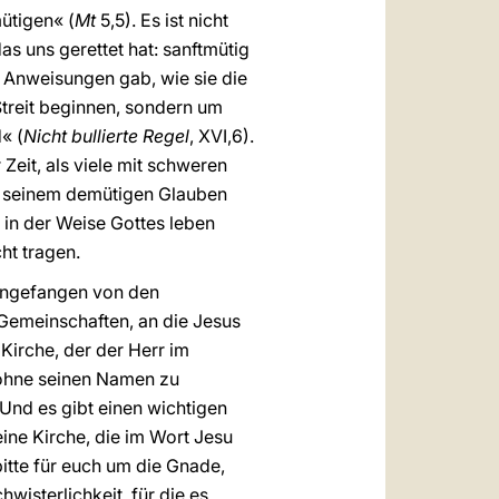
mütigen« (
Mt
5,5). Es ist nicht
as uns gerettet hat: sanftmütig
rn Anweisungen gab, wie sie die
Streit beginnen, sondern um
« (
Nicht bullierte Regel
, XVI,6).
 Zeit, als viele mit schweren
it seinem demütigen Glauben
t in der Weise Gottes leben
ht tragen.
, angefangen von den
 Gemeinschaften, an die Jesus
 Kirche, der der Herr im
 ohne seinen Namen zu
 Und es gibt einen wichtigen
eine Kirche, die im Wort Jesu
bitte für euch um die Gnade,
isterlichkeit, für die es