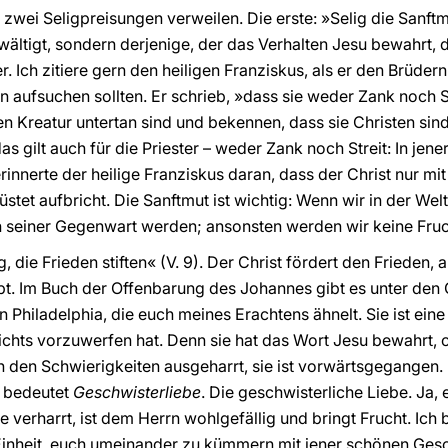
 zwei Seligpreisungen verweilen. Die erste: »Selig die Sanft
rwältigt, sondern derjenige, der das Verhalten Jesu bewahrt, d
. Ich zitiere gern den heiligen Franziskus, als er den Brüde
n aufsuchen sollten. Er schrieb, »dass sie weder Zank noch 
n Kreatur untertan sind und bekennen, dass sie Christen sind
as gilt auch für die Priester – weder Zank noch Streit: In jener
innerte der heilige Franziskus daran, dass der Christ nur m
stet aufbricht. Die Sanftmut ist wichtig: Wenn wir in der Wel
 seiner Gegenwart werden; ansonsten werden wir keine Fruc
g, die Frieden stiften« (V. 9). Der Christ fördert den Frieden
bt. Im Buch der Offenbarung des Johannes gibt es unter den
n Philadelphia, die euch meines Erachtens ähnelt. Sie ist eine
nichts vorzuwerfen hat. Denn sie hat das Wort Jesu bewahrt,
in den Schwierigkeiten ausgeharrt, sie ist vorwärtsgegangen.
a bedeutet
Geschwisterliebe
. Die geschwisterliche Liebe. Ja, 
 verharrt, ist dem Herrn wohlgefällig und bringt Frucht. Ich 
inheit, euch umeinander zu kümmern mit jener schönen Geschw