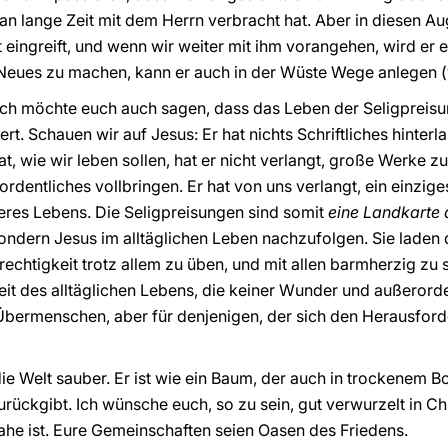
an lange Zeit mit dem Herrn verbracht hat. Aber in diesen Au
t eingreift, und wenn wir weiter mit ihm vorangehen, wird er
st, Neues zu machen, kann er auch in der Wüste Wege anlegen 
ich möchte euch auch sagen, dass das Leben der Seligpreis
. Schauen wir auf Jesus: Er hat nichts Schriftliches hinterla
at, wie wir leben sollen, hat er nicht verlangt, große Werke 
rdentliches vollbringen. Er hat von uns verlangt, ein einzig
nseres Lebens. Die Seligpreisungen sind somit
eine Landkarte
ondern Jesus im alltäglichen Leben nachzufolgen. Sie laden 
echtigkeit trotz allem zu üben, und mit allen barmherzig zu se
gkeit des alltäglichen Lebens, die keiner Wunder und außerord
r Übermenschen, aber für denjenigen, der sich den Herausfo
e Welt sauber. Er ist wie ein Baum, der auch in trockenem 
rückgibt. Ich wünsche euch, so zu sein, gut verwurzelt in Chr
ahe ist. Eure Gemeinschaften seien Oasen des Friedens.