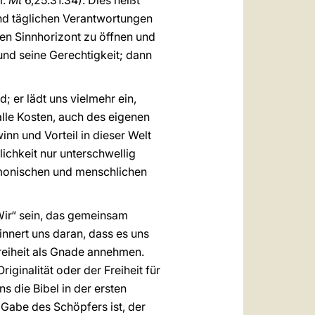
l.
Mt
6,25.31.34). Dies heißt
und täglichen Verantwortungen
eren Sinnhorizont zu öffnen und
und seine Gerechtigkeit; dann
 er lädt uns vielmehr ein,
alle Kosten, auch des eigenen
inn und Vorteil in dieser Welt
lichkeit nur unterschwellig
armonischen und menschlichen
„Wir“ sein, das gemeinsam
innert uns daran, dass es uns
Freiheit als Gnade annehmen.
riginalität oder der Freiheit für
ns die Bibel in der ersten
 Gabe des Schöpfers ist, der