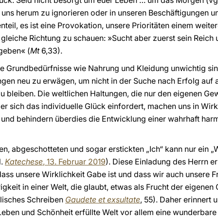
ruck: Seid nicht besorgt um euer Leben … um das Morgen (vg
m uns herum zu ignorieren oder in unseren Beschäftigungen 
nteil, es ist eine Provokation, unsere Prioritäten einem weit
 gleiche Richtung zu schauen: »Sucht aber zuerst sein Reich 
geben« (
Mt
6,33).
die Grundbedürfnisse wie Nahrung und Kleidung unwichtig sind;
ngen neu zu erwägen, um nicht in der Suche nach Erfolg auf 
u bleiben. Die weltlichen Haltungen, die nur den eigenen Gew
r sich das individuelle Glück einfordert, machen uns in Wirk
ns und behindern überdies die Entwicklung einer wahrhaft h
ten, abgeschotteten und sogar erstickten „Ich“ kann nur ein 
l.
Katechese
, 13. Februar 2019
). Diese Einladung des Herrn er
 dass unsere Wirklichkeit Gabe ist und dass wir auch unsere 
gkeit in einer Welt, die glaubt, etwas als Frucht der eigenen O
olisches Schreiben
Gaudete et exsultate
, 55). Daher erinnert u
eben und Schönheit erfüllte Welt vor allem eine wunderbare