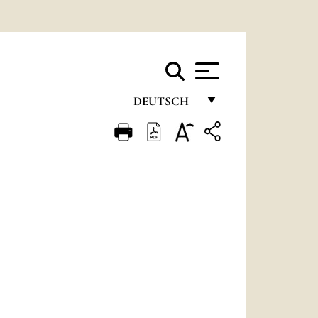
DEUTSCH
FRANÇAIS
ENGLISH
ITALIANO
PORTUGUÊS
ESPAÑOL
DEUTSCH
POLSKI