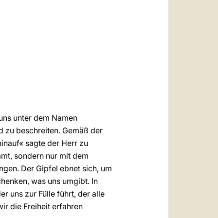
العربيّة
中文
LATINE
t uns unter dem Namen
nd zu beschreiten. Gemäß der
hinauf« sagte der Herr zu
immt, sondern nur mit dem
gen. Der Gipfel ebnet sich, um
chenken, was uns umgibt. In
uns zur Fülle führt, der alle
r die Freiheit erfahren