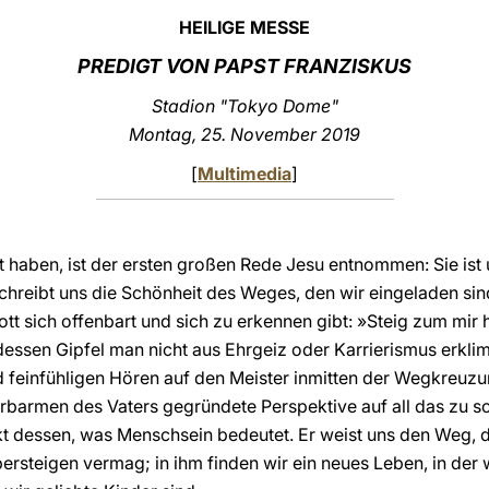
HEILIGE MESSE
PREDIGT VON PAPST FRANZISKUS
Stadion "Tokyo Dome"
Montag, 25. November 2019
[
Multimedia
]
t haben, ist der ersten großen Rede Jesu entnommen: Sie is
chreibt uns die Schönheit des Weges, den wir eingeladen si
Gott sich offenbart und sich zu erkennen gibt: »Steig zum mir 
, dessen Gipfel man nicht aus Ehrgeiz oder Karrierismus erkl
feinfühligen Hören auf den Meister inmitten der Wegkreuzun
rbarmen des Vaters gegründete Perspektive auf all das zu s
 dessen, was Menschsein bedeutet. Er weist uns den Weg, der 
steigen vermag; in ihm finden wir ein neues Leben, in der wi