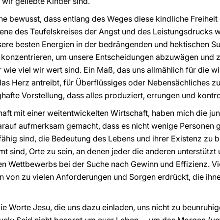
wir geliebte Kinder sind.
he bewusst, dass entlang des Weges diese kindliche Freiheit
ne des Teufelskreises der Angst und des Leistungsdrucks 
re besten Energien in der bedrängenden und hektischen Su
 konzentrieren, um unsere Entscheidungen abzuwägen und z
r wie viel wir wert sind. Ein Maß, das uns allmählich für die 
as Herz antreibt, für Überflüssiges oder Nebensächliches zu
hafte Vorstellung, dass alles produziert, errungen und kontro
schaft mit einer weitentwickelten Wirtschaft, haben mich die
rauf aufmerksam gemacht, dass es nicht wenige Personen gibt
fähig sind, die Bedeutung des Lebens und ihrer Existenz zu 
 sind, Orte zu sein, an denen jeder die anderen unterstützt u
 Wettbewerbs bei der Suche nach Gewinn und Effizienz. Vie
en von zu vielen Anforderungen und Sorgen erdrückt, die ihn
ie Worte Jesu, die uns dazu einladen, uns nicht zu beunruhi