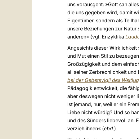
uns vorausgeht: »Gott sah alles
die uns gegeben wird, damit wi
Eigentümer, sondern als Teilha
unsere Beziehungen zur Natur s
anderen« (vgl. Enzyklika
Lauda
Angesichts dieser Wirklichkeit 
und Mut einen Stil zu bezeugen
Großzügigkeit und dem einfach
all seiner Zerbrechlichkeit und
bei der Gebetsvigil des Weltj
Pädagogik entwickelt, die fähig
aber deswegen nicht weniger lieb
Ist jemand, nur, weil er ein Frem
Liebe nicht würdig? Und so han
und des Sünders liebevoll an. 
verzieh ihnen« (
ebd.
).