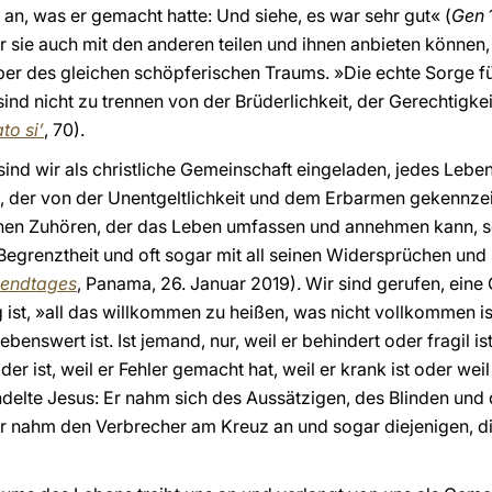
 an, was er gemacht hatte: Und siehe, es war sehr gut« (
Gen
r sie auch mit den anderen teilen und ihnen anbieten können,
ber des gleichen schöpferischen Traums. »Die echte Sorge f
ind nicht zu trennen von der Brüderlichkeit, der Gerechtigk
to si’
, 70).
sind wir als christliche Gemeinschaft eingeladen, jedes Lebe
, der von der Unentgeltlichkeit und dem Erbarmen gekennzeic
en Zuhören, der das Leben umfassen und annehmen kann, so w
 Begrenztheit und oft sogar mit all seinen Widersprüchen und 
ugendtages
, Panama, 26. Januar 2019). Wir sind gerufen, eine 
 ist, »all das willkommen zu heißen, was nicht vollkommen ist,
enswert ist. Ist jemand, nur, weil er behindert oder fragil is
der ist, weil er Fehler gemacht hat, weil er krank ist oder weil
delte Jesus: Er nahm sich des Aussätzigen, des Blinden und
Er nahm den Verbrecher am Kreuz an und sogar diejenigen, die