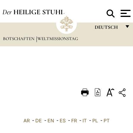
Der
HEILIGE STUHL
DEUTSCH
BOTSCHAFTEN
WELTMISSIONSTAG
FRANÇAIS
ENGLISH
ITALIANO
PORTUGUÊS
ESPAÑOL
DEUTSCH
POLSKI
العربيّة
AR
-
DE
-
EN
-
ES
-
FR
-
IT
-
PL
-
PT
中文