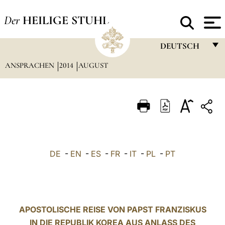
Der
HEILIGE STUHL
DEUTSCH
ANSPRACHEN
2014
AUGUST
FRANÇAIS
ENGLISH
ITALIANO
PORTUGUÊS
ESPAÑOL
DE
-
EN
-
ES
-
FR
-
IT
-
PL
-
PT
DEUTSCH
POLSKI
العربيّة
APOSTOLISCHE REISE VON PAPST FRANZISKUS
IN DIE REPUBLIK KOREA AUS ANLASS DES
中文