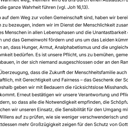
 die ganze Wahrheit führen (vgl.
Joh
16,13).
auf dem Weg zur vollen Gemeinschaft sind, haben wir bereit
n zu bezeugen, indem wir im Dienst der Menschlichkeit zus
es Menschen in allen Lebensphasen und die Unantastbarkeit 
den und das Gemeinwohl fördern und uns um das Leiden kümm
 an, dass Hunger, Armut, Analphabetismus und die ungleiche
keit bedürfen. Es ist unsere Pflicht, uns zu bemühen, gem
ubauen, in der sich niemand ausgeschlossen oder an den Ran
n Überzeugung, dass die Zukunft der Menschheitsfamilie auch
aftlich, mit Gerechtigkeit und Fairness – das Geschenk der
eshalb geben wir mit Bedauern die rücksichtslose Misshandlu
ommt. Erneut bestätigen wir unsere Verantwortung und Pflic
dern, so dass alle die Notwendigkeit empfinden, die Schöp
en wir unseren Einsatz, die Sensibilität für den Umgang m
 Willens auf zu prüfen, wie sie weniger verschwenderisch u
attdessen mehr Großzügigkeit zeigen für den Schutz von Got