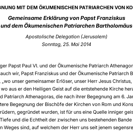
GNUNG MIT DEM ÖKUMENISCHEN PATRIARCHEN VON K
Gemeinsame Erklärung von Papst Franziskus
und dem Ökumenischen Patriarchen Bartholomäus
Apostolische Delegation (Jerusalem)
Sonntag, 25. Mai 2014
ger Papst Paul VI. und der Ökumenische Patriarch Athenagora
n auch wir, Papst Franziskus und der Ökumenische Patriarch 
, „wo unser gemeinsamer Erlöser, unser Herr Jesus Christus, l
n wo aus er den Heiligen Geist auf die entstehende Kirche 
nd Patriarch Athenagoras, die nach ihrer Begegnung am 6. Jan
itere Begegnung der Bischöfe der Kirchen von Rom und Konst
dern, gegründet wurden, ist für uns eine Quelle inniger geist
 Tiefe und die Echtheit der zwischen uns bestehenden Bande
en Weges sind, auf welchem der Herr uns seit jenem segensr