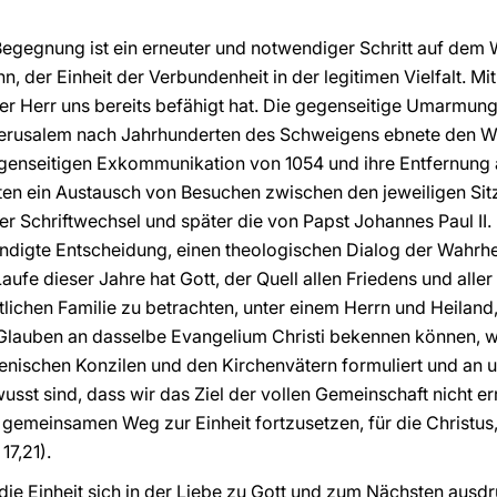
egegnung ist ein erneuter und notwendiger Schritt auf dem We
n, der Einheit der Verbundenheit in der legitimen Vielfalt. Mi
 der Herr uns bereits befähigt hat. Die gegenseitige Umarmun
 Jerusalem nach Jahrhunderten des Schweigens ebnete den W
egenseitigen Exkommunikation von 1054 und ihre Entfernun
gten ein Austausch von Besuchen zwischen den jeweiligen Si
r Schriftwechsel und später die von Papst Johannes Paul II. 
digte Entscheidung, einen theologischen Dialog der Wahrhe
e dieser Jahre hat Gott, der Quell allen Friedens und aller 
tlichen Familie zu betrachten, unter einem Herrn und Heiland
n Glauben an dasselbe Evangelium Christi bekennen können, w
ischen Konzilen und den Kirchenvätern formuliert und an 
sst sind, dass wir das Ziel der vollen Gemeinschaft nicht er
 gemeinsamen Weg zur Einheit fortzusetzen, für die Christus,
17,21).
 die Einheit sich in der Liebe zu Gott und zum Nächsten ausd