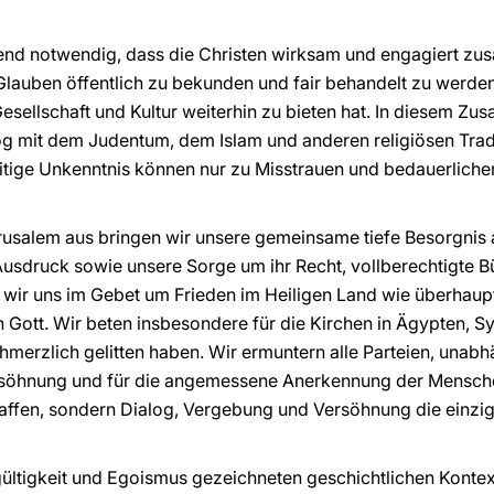
ingend notwendig, dass die Christen wirksam und engagiert z
Glauben öffentlich zu bekunden und fair behandelt zu werden
esellschaft und Kultur weiterhin zu bieten hat. In diesem Zu
log mit dem Judentum, dem Islam und anderen religiösen Trad
itige Unkenntnis können nur zu Misstrauen und bedauerliche
erusalem aus bringen wir unsere gemeinsame tiefe Besorgnis 
usdruck sowie unsere Sorge um ihr Recht, vollberechtigte Bü
n wir uns im Gebet um Frieden im Heiligen Land wie überhau
Gott. Wir beten insbesondere für die Kirchen in Ägypten, Syr
hmerzlich gelitten haben. Wir ermuntern alle Parteien, unabh
söhnung und für die angemessene Anerkennung der Menschen
affen, sondern Dialog, Vergebung und Versöhnung die einzig
gültigkeit und Egoismus gezeichneten geschichtlichen Konte