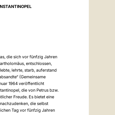
العربيّة
ONSTANTINOPEL
中文
LATINE
s, die sich vor fünfzig Jahren
Bartholomäus, entschlossen,
ebte, lehrte, starb, auferstand
herabsandte“ (Gemeinsame
uar 1964 veröffentlicht
antinopel, die von Petrus bzw.
licher Freude. Es bietet eine
 nachzudenken, die selbst
eichen Tag vor fünfzig Jahren