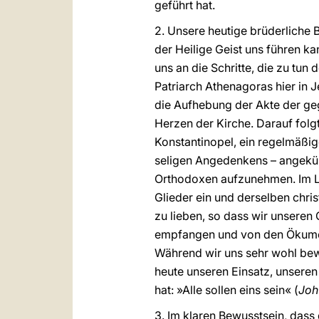
geführt hat.
2. Unsere heutige brüderliche B
der Heilige Geist uns führen kan
uns an die Schritte, die zu tun
Patriarch Athenagoras hier in
die Aufhebung der Akte der g
Herzen der Kirche. Darauf fol
Konstantinopel, ein regelmäßige
seligen Angedenkens – angekün
Orthodoxen aufzunehmen. Im Lauf
Glieder ein und derselben chris
zu lieben, so dass wir unsere
empfangen und von den Ökumen
Während wir uns sehr wohl bewu
heute unseren Einsatz, unseren
hat: »Alle sollen eins sein« (
Joh
3. Im klaren Bewusstsein, dass