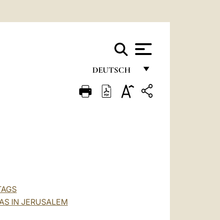
DEUTSCH
FRANÇAIS
ENGLISH
ITALIANO
PORTUGUÊS
ESPAÑOL
DEUTSCH
TAGS
AS IN JERUSALEM
POLSKI