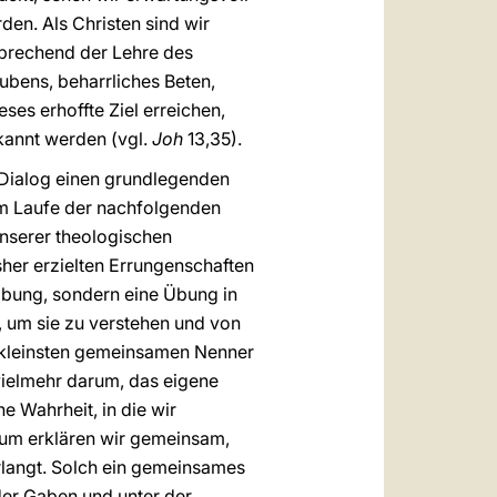
en. Als Christen sind wir
sprechend der Lehre des
ubens, beharrliches Beten,
es erhoffte Ziel erreichen,
rkannt werden (vgl.
Joh
13,35).
 Dialog einen grundlegenden
Im Laufe der nachfolgenden
 unserer theologischen
her erzielten Errungenschaften
Übung, sondern eine Übung in
t, um sie zu verstehen und von
en kleinsten gemeinsamen Nenner
vielmehr darum, das eigene
e Wahrheit, in die wir
rum erklären wir gemeinsam,
rlangt. Solch ein gemeinsames
der Gaben und unter der