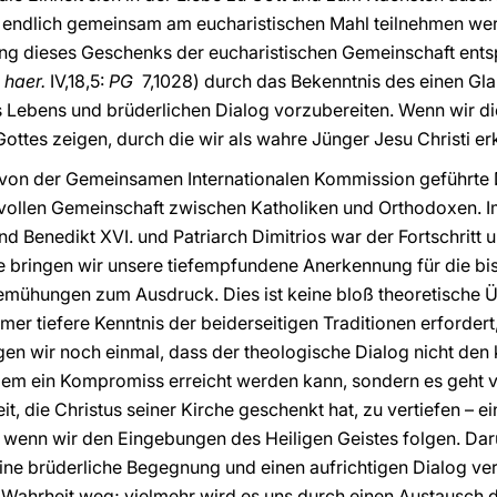
endlich gemeinsam am eucharistischen Mahl teilnehmen werd
ng dieses Geschenks der eucharistischen Gemeinschaft ent
 haer.
IV,18,5:
PG
7,1028) durch das Bekenntnis des einen Gla
Lebens und brüderlichen Dialog vorzubereiten. Wenn wir dies
Gottes zeigen, durch die wir als wahre Jünger Jesu Christi e
r von der Gemeinsamen Internationalen Kommission geführte
r vollen Gemeinschaft zwischen Katholiken und Orthodoxen. 
und Benedikt XVI. und Patriarch Dimitrios war der Fortschritt
 bringen wir unsere tiefempfundene Anerkennung für die bis
emühungen zum Ausdruck. Dies ist keine bloß theoretische 
mer tiefere Kenntnis der beiderseitigen Traditionen erforder
igen wir noch einmal, dass der theologische Dialog nicht d
 dem ein Kompromiss erreicht werden kann, sondern es geht 
, die Christus seiner Kirche geschenkt hat, zu vertiefen – ein
n, wenn wir den Eingebungen des Heiligen Geistes folgen. Da
ine brüderliche Begegnung und einen aufrichtigen Dialog ve
r Wahrheit weg; vielmehr wird es uns durch einen Austausch 