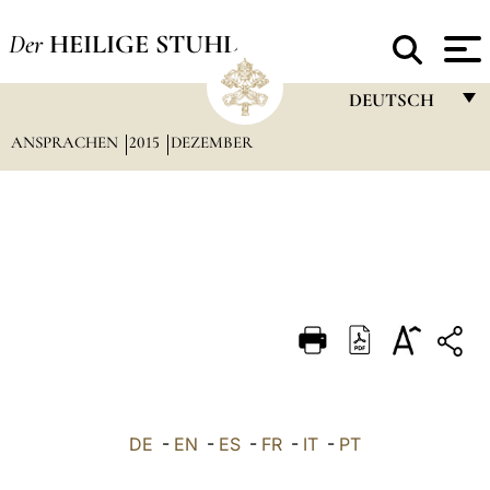
Der
HEILIGE STUHL
DEUTSCH
ANSPRACHEN
2015
DEZEMBER
FRANÇAIS
ENGLISH
ITALIANO
PORTUGUÊS
ESPAÑOL
DEUTSCH
POLSKI
العربيّة
DE
-
EN
-
ES
-
FR
-
IT
-
PT
中文