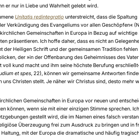
n er nur in Liebe und Wahrheit gelebt wird.
kumene
Unitatis redintegratio
unterstreicht, dass die Spaltung
der Verkündigung des Evangeliums vor allen Geschöpfen« (Nr.
 kirchlichen Gemeinschaften in Europa in Bezug auf wichtige
en präsentieren. Ich hoffe daher, dass es nicht an Gelegenhe
t der Heiligen Schrift und der gemeinsamen Tradition fehl
 blicken, der »in der Offenbarung des Geheimnisses des Vate
voll kund macht und ihm seine höchste Berufung erschließt
dium et spes
, 22), können wir gemeinsame Antworten finden
 uns Christen stellt. Je näher wir Christus sind, desto mehr 
kirchlichen Gemeinschaften in Europa vor neuen und entsch
ten können, wenn sie mit einer einzigen Stimme sprechen. Ic
tzgebungen gestellt wird, die im Namen eines falsch versta
religiöse Überzeugung frei zum Ausdruck zu bringen und in fr
 Haltung, mit der Europa die dramatische und häufig tragis