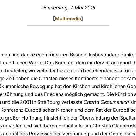
Donnerstag, 7. Mai 2015
[
Multimedia
]
ommen und danke euch für euren Besuch. Insbesondere danke 
e freundlichen Worte. Das Komitee, dem ihr derzeit angehört,
 begleiten, wo viele der heute noch bestehenden Spaltunge
eit haben die Christen dieses Kontinents einander bekämpft
ie ökumenische Bewegung hat den Kirchen und kirchlichen Ge
Versöhnung und des Friedens möglich gemacht. Die kürzlich
nd die 2001 in Straßburg verfasste
Charta Oecumenica
si
Konferenz Europäischer Kirchen und dem Rat der Europäisc
 zu großer Hoffnung hinsichtlich der Überwindung der Spalt
ur vollen und sichtbaren Einheit aller an Christus Glaubenden
estandteil des Prozesses der Versöhnung und der Gemeinschaf