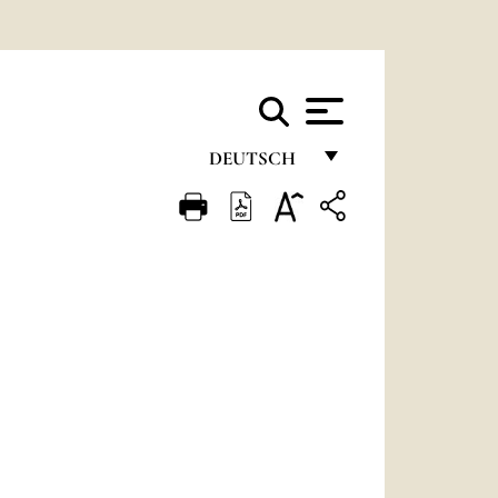
DEUTSCH
FRANÇAIS
ENGLISH
ITALIANO
PORTUGUÊS
ESPAÑOL
DEUTSCH
POLSKI