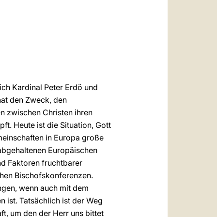
العربيّة
中文
LATINE
ich Kardinal Peter Erdö und
 hat den Zweck, den
n zwischen Christen ihren
. Heute ist die Situation, Gott
meinschaften in Europa große
 abgehaltenen Europäischen
nd Faktoren fruchtbarer
hen Bischofskonferenzen.
ungen, wenn auch mit dem
 ist. Tatsächlich ist der Weg
t, um den der Herr uns bittet