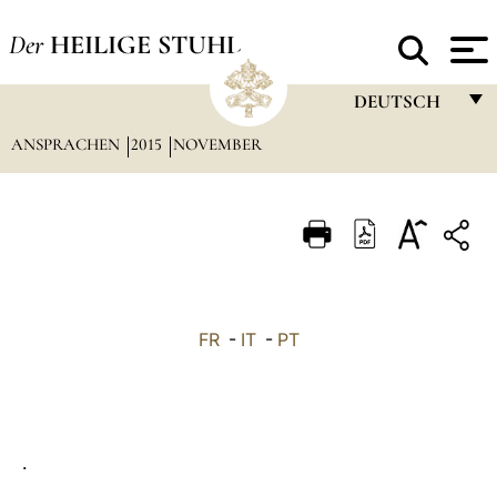
Der
HEILIGE STUHL
DEUTSCH
ANSPRACHEN
2015
NOVEMBER
FRANÇAIS
ENGLISH
ITALIANO
PORTUGUÊS
ESPAÑOL
FR
-
IT
-
PT
DEUTSCH
POLSKI
العربيّة
.
中文