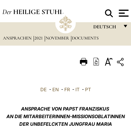
Der
HEILIGE STUHL
DEUTSCH
ANSPRACHEN
2021
NOVEMBER
DOCUMENTS
FRANÇAIS
ENGLISH
ITALIANO
PORTUGUÊS
ESPAÑOL
DE
-
EN
-
FR
-
IT
-
PT
DEUTSCH
POLSKI
ANSPRACHE VON PAPST FRANZISKUS
AN DIE MITARBEITERINNEN-MISSIONSOBLATINNEN
العربيّة
DER UNBEFELCKTEN JUNGFRAU MARIA
中文