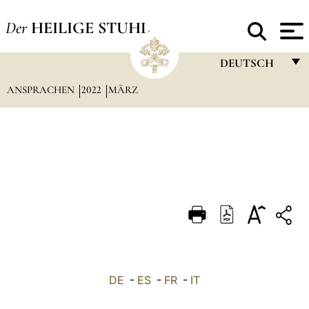
Der
HEILIGE STUHL
DEUTSCH
ANSPRACHEN
2022
MÄRZ
FRANÇAIS
ENGLISH
ITALIANO
PORTUGUÊS
ESPAÑOL
DEUTSCH
POLSKI
العربيّة
DE
-
ES
-
FR
-
IT
中文