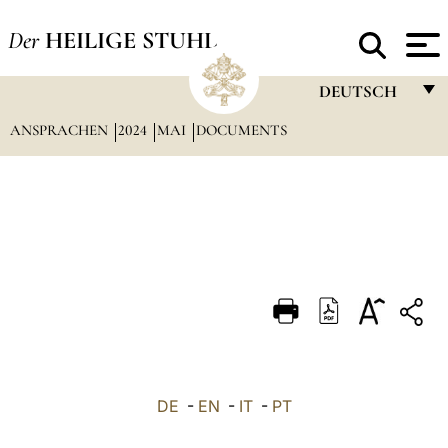
Der
HEILIGE STUHL
DEUTSCH
ANSPRACHEN
2024
MAI
DOCUMENTS
FRANÇAIS
ENGLISH
ITALIANO
PORTUGUÊS
ESPAÑOL
DEUTSCH
POLSKI
العربيّة
DE
-
EN
-
IT
-
PT
中文