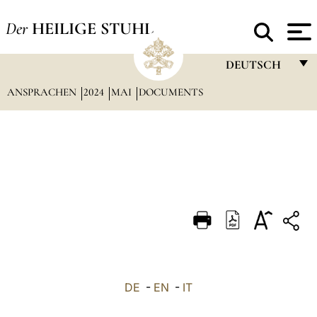
Der
HEILIGE STUHL
DEUTSCH
ANSPRACHEN
2024
MAI
DOCUMENTS
FRANÇAIS
ENGLISH
ITALIANO
PORTUGUÊS
ESPAÑOL
DEUTSCH
POLSKI
العربيّة
DE
-
EN
-
IT
中文