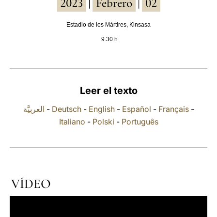
2023
Febrero
02
|
|
LATINE
Estadio de los Mártires, Kinsasa
9.30 h
Leer el texto
العربيَّة
-
Deutsch
-
English
-
Español
-
Français
-
Italiano
-
Polski
-
Português
VÍDEO