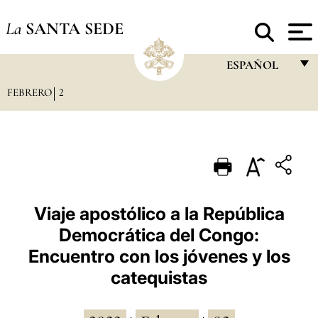
La
SANTA SEDE
ESPAÑOL
FEBRERO
2
FRANÇAIS
ENGLISH
ITALIANO
PORTUGUÊS
ESPAÑOL
Viaje apostólico a la República
Democrática del Congo:
DEUTSCH
Encuentro con los jóvenes y los
POLSKI
catequistas
العربيّة
中文