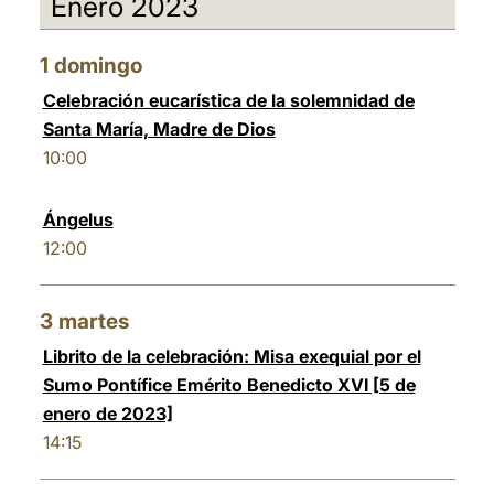
Enero 2023
العربيّة
中文
1
domingo
LATINE
Celebración eucarística de la solemnidad de
Santa María, Madre de Dios
10:00
Ángelus
12:00
3
martes
Librito de la celebración: Misa exequial por el
Sumo Pontífice Emérito Benedicto XVI [5 de
enero de 2023]
14:15