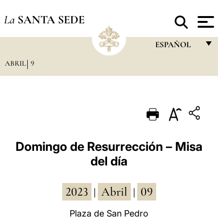
La
SANTA SEDE
ESPAÑOL
ABRIL
9
FRANÇAIS
ENGLISH
ITALIANO
PORTUGUÊS
ESPAÑOL
Domingo de Resurrección – Misa
del día
DEUTSCH
POLSKI
2023
Abril
09
|
|
العربيّة
Plaza de San Pedro
中文