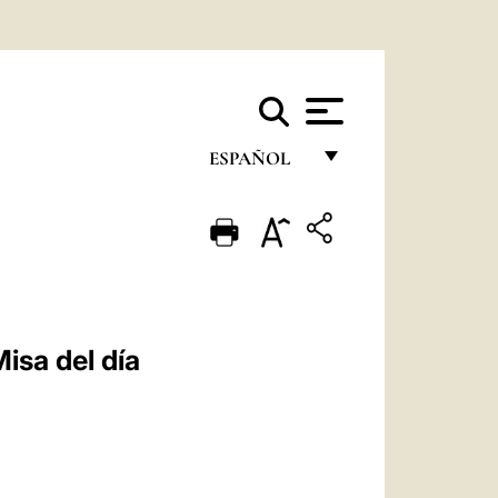
ESPAÑOL
FRANÇAIS
ENGLISH
ITALIANO
PORTUGUÊS
isa del día
ESPAÑOL
DEUTSCH
POLSKI