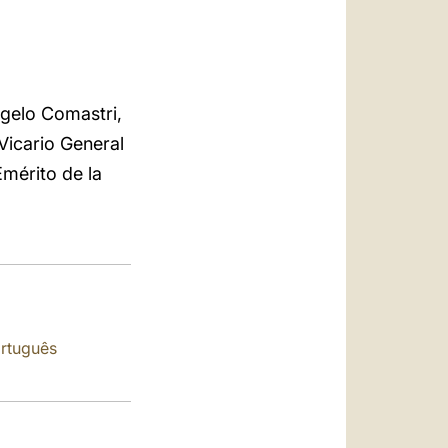
العربيّة
中文
LATINE
ngelo Comastri,
Vicario General
Emérito de la
rtuguês