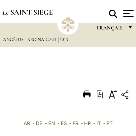
Le
SAINT-SIÈGE
FRANÇAIS
ANGÉLUS - REGINA CÆLI
2013
FRANÇAIS
ENGLISH
ITALIANO
PORTUGUÊS
ESPAÑOL
DEUTSCH
POLSKI
العربيّة
AR
-
DE
-
EN
-
ES
-
FR
-
HR
-
IT
-
PT
中文