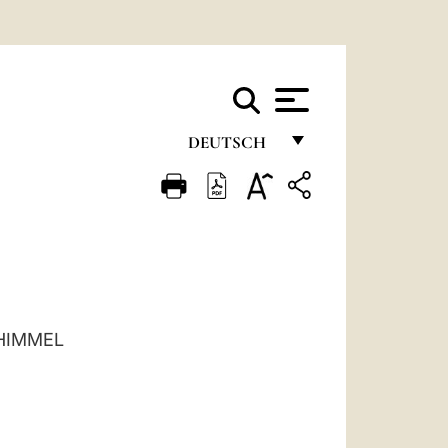
DEUTSCH
FRANÇAIS
ENGLISH
ITALIANO
PORTUGUÊS
ESPAÑOL
HIMMEL
DEUTSCH
POLSKI