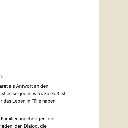
العربيّة
中文
LATINE
s.
ret als Antwort an den
st es so: jedes »Ja« zu Gott ist
r das Leben in Fülle haben!
 Familienangehörigen, die
ieden, den Dialog, die