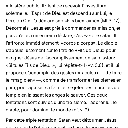
ministère public. Il vient de recevoir l’investiture
solennelle: l’Esprit de Dieu est descendu sur Lui, le
Père du Ciel l’a déclaré son «Fils bien-aimé» (Mt 3, 17).
Désormais, Jésus est prêt à commencer sa mission, et
puisqu’elle a un ennemi déclaré, c’est-à-dire satan, Il
l’affronte immédiatement, «corps à corps». Le diable
s’appuie justement sur le titre de «Fils de Dieu» pour
éloigner Jésus de l’accomplissement de sa mission:
«Si tu es Fils de Dieu...», lui répète-t-il (vv. 3.6), et il lui
propose d’accomplir des gestes miraculeux — de faire
le «magicien» —, comme de transformer les pierres en
pain, pour apaiser sa faim, et se jeter des murailles du
temple en laissant les anges le sauver. Ces deux
tentations sont suivies d’une troisième: l’adorer lui, le
diable, pour dominer le monde (cf. v. 9).
Par cette triple tentation, Satan veut détourner Jésus
de la voie de l’obéissance et de l’humiliation — parce