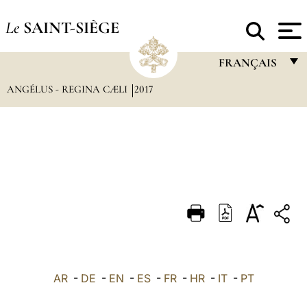
Le
SAINT-SIÈGE
FRANÇAIS
ANGÉLUS - REGINA CÆLI
2017
FRANÇAIS
ENGLISH
ITALIANO
PORTUGUÊS
ESPAÑOL
DEUTSCH
POLSKI
العربيّة
AR
-
DE
-
EN
-
ES
-
FR
-
HR
-
IT
-
PT
中文