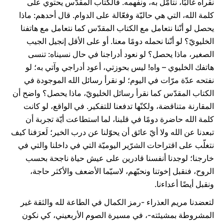
نقرأه غالبًا، نتأمّل به، ونفهمه. فالكتاب المقدّس يحتوي على
كلمة الله، التي هي حاليّة وفعّالة على الدوام. قال أحدهم: ماذا
يحصل لو أنّنا نتعامل مع الكتاب المقدّس كما نتعامل مع هاتفنا
الخليويّ؟ لو أنّنا نحمله دومًا معنا. أو على الأقل إنجيل الجيب
الصغير، ماذا يحصل؟ لو نعود أدراجنا في حال نسيناه: تنسى
هاتفك الخليوي – واه! ليس بحوزتي، أعود أدراجي وآتي به؛ لو
نفتحه عدّة مرّات في اليوم؛ لو نقرأ رسائل الله الموجودة في
الكتاب المقدّس كما نقرأ رسائل الخليويّ، ماذا يحصل؟ واضح أن
المقارنة متناقضة، ولكنّها تدفعنا للتفكير. في الواقع، لو كانت
كلمة الله حاضرة دومًا في قلبنا، لما استطاعت أيّة تجربة أن
تبعدنا عن الله ولا أيّ عائق أن يحوّلنا عن درب الخير؛ لَعرَفنا كيف
نتغلّب على اقتراحات الشرّير اليوميّة التي في داخلنا والتي في
خارجنا؛ لوجدنا أنفسنا قادرين على عيش حياة ناجحة بحسب
الروح، فنقبل إخوتنا ونحبّهم، لاسيّما الأضعف والأكثر حاجة،
ونقبل أيضًا أعداءنا.
لتعضدنا مريم العذراء -رمز الكمال في الطاعة لله والثقة غير
المشروطة بمشيئته-، في مسيرة الصوم الأربعيني، كي نكون