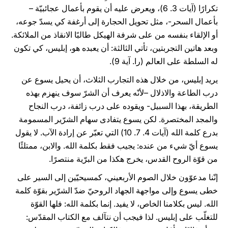
تكرارًا (آيات 3. 6)، ويعرض عليه أن يقوم بأعمال عجائبيّة –
بأعمال السحر-، مثل تحويل الحجارة إلى أرغفة كي يسدّ جوعه،
أو الإلقاء بنفسه من على شرفة الهيكل طالبًا الانقاذ من الملائكة.
وبعد هاتين التجربتين، تأتي الثالثة: أن يعبده هو، إبليس، كي تكون
له السلطة على العالم (را. آية 9).
يريد إبليس، من خلال هذه التجارب الثلاث، أن يحيل يسوع عن
درب الطاعة والاذلال –لأنّه يعرف أن الشرّ سوف ينهزم بهذه
الطريقة، بهذا السبيل- ويقوده على درب زائفة، درب النجاح
والمجد المختصرة. لكن يسوع يتفادى سهام الشرّير المسمومة
بدرع كلمة الله (آيات 4. 7. 10) التي تعبّر عن إرادة الآب. لا يقول
يسوع أيّ شيء من عنده: يجيب فقط بكلمة الله. والابن، ممتلئًا
من قوّة الروح القدس، يخرج هكذا من البرّية منتصرًا.
إنّنا مدعوّون خلال الصوم الأربعيني، كمسيحيّين إلى السير على
خطى يسوع وإلى مواجهة الجهاد الروحيّ ضدّ الشرّير بقوّة كلمة
الله. ليس بكلامنا الخاص، لا يفيد. إنما بكلمة الله: فلها القوّة
للتغلّب على إبليس. لذا فيجب أن نتآلف مع الكتاب المقدّس: