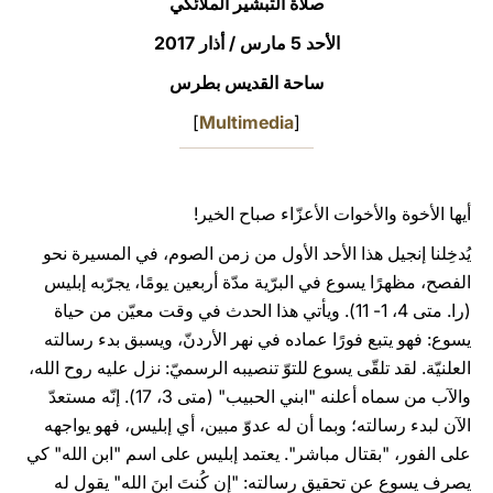
صلاة التبشير الملائكي
LATINE
الأحد 5 مارس / أذار 2017
ساحة القديس بطرس
]
Multimedia
[
أيها الأخوة والأخوات الأعزّاء صباح الخير!
يُدخِلنا إنجيل هذا الأحد الأول من زمن الصوم، في المسيرة نحو
الفصح، مظهرًا يسوع في البرّية مدّة أربعين يومًا، يجرّبه إبليس
(را. متى 4، 1- 11). ويأتي هذا الحدث في وقت معيّن من حياة
يسوع: فهو يتبع فورًا عماده في نهر الأردنّ، ويسبق بدء رسالته
العلنيّة. لقد تلقّى يسوع للتوّ تنصيبه الرسميّ: نزل عليه روح الله،
والآب من سماه أعلنه "ابني الحبيب" (متى 3، 17). إنّه مستعدّ
الآن لبدء رسالته؛ وبما أن له عدوّ مبين، أي إبليس، فهو يواجهه
على الفور، "بقتال مباشر". يعتمد إبليس على اسم "ابن الله" كي
يصرف يسوع عن تحقيق رسالته: "إِن كُنتَ ابنَ الله" يقول له