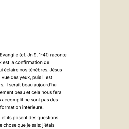
العربيّة
中文
LATINE
Evangile (cf. Jn 9, 1-41) raconte
 est la confirmation de
qui éclaire nos ténèbres. Jésus
a vue des yeux, puis il est
s. Il serait beau aujourd’hui
llement beau et cela nous fera
s accomplit ne sont pas des
formation intérieure.
 et ils posent des questions
e chose que je sais: j’étais