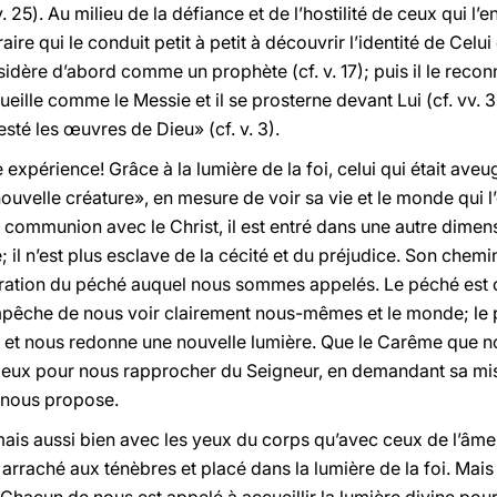
. 25). Au milieu de la défiance et de l’hostilité de ceux qui l’e
aire qui le conduit petit à petit à découvrir l’identité de Celui
onsidère d’abord comme un prophète (cf. v. 17); puis il le rec
accueille comme le Messie et il se prosterne devant Lui (cf. vv. 
sté les œuvres de Dieu» (cf. v. 3).
 expérience! Grâce à la lumière de la foi, celui qui était ave
«nouvelle créature», en mesure de voir sa vie et le monde qui 
n communion avec le Christ, il est entré dans une autre dimens
il n’est plus esclave de la cécité et du préjudice. Son chemin
ration du péché auquel nous sommes appelés. Le péché est
mpêche de nous voir clairement nous-mêmes et le monde; le 
 et nous redonne une nouvelle lumière. Que le Carême que n
ieux pour nous rapprocher du Seigneur, en demandant sa mis
 nous propose.
mais aussi bien avec les yeux du corps qu’avec ceux de l’âme,
arraché aux ténèbres et placé dans la lumière de la foi. Mais i