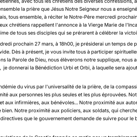
tiennes, avec tous les chrétiens des diverses confessions, à
 ensemble la prière que Jésus Notre Seigneur nous a enseignée.
is, tous ensemble, à réciter le Notre-Père mercredi prochain
x chrétiens rappellent l'annonce à la Vierge Marie de l'Inca
ime de tous ses disciples qui se prérarent à célébrer la victoi
redi prochain 27 mars, à 18h00, je présiderai un temps de pri
 vide. Dès à présent, je vous invite tous à participer spiritue
 la Parole de Dieu, nous élèverons notre supplique, nous a
, je donnerai la Bénédiction Urbi et Orbi, à laquelle sera ajout
émie du virus par l'universalité de la prière, de la compass
imité aux personnes les plus seules et les plus éprouvées. N
 et aux infirmières, aux bénévoles... Notre proximité aux auto
bien. Notre proximité aux policiers, aux soldats, qui cherche
s directives que le gouvernement demande de suivre pour le b