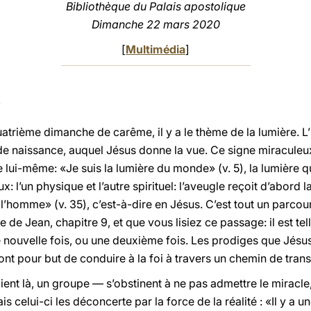
Bibliothèque du Palais apostolique
Dimanche 22 mars 2020
[
Multimédia
]
uatrième dimanche de carême, il y a le thème de la lumière. L’
e naissance, auquel Jésus donne la vue. Ce signe miraculeux
de lui-même: «Je suis la lumière du monde» (v. 5), la lumière 
ux: l’un physique et l’autre spirituel: l’aveugle reçoit d’abord l
e l’homme» (v. 35), c’est-à-dire en Jésus. C’est tout un parcour
 de Jean, chapitre 9, et que vous lisiez ce passage: il est te
e nouvelle fois, ou une deuxième fois. Les prodiges que Jésu
ont pour but de conduire à la foi à travers un chemin de trans
aient là, un groupe — s’obstinent à ne pas admettre le miracle,
 celui-ci les déconcerte par la force de la réalité : «Il y a un