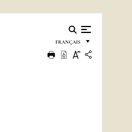
FRANÇAIS
FRANÇAIS
ENGLISH
ITALIANO
PORTUGUÊS
ESPAÑOL
DEUTSCH
POLSKI