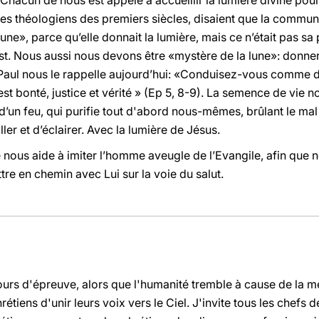
. Chacun de nous est appelé à accueillir la lumière divine pour
 les théologiens des premiers siècles, disaient que la commun
 lune», parce qu’elle donnait la lumière, mais ce n’était pas sa 
ist. Nous aussi nous devons être «mystère de la lune»: donner 
nt Paul nous le rappelle aujourd’hui: «Conduisez-vous comme 
 est bonté, justice et vérité » (Ep 5, 8-9). La semence de vie 
d’un feu, qui purifie tout d'abord nous-mêmes, brûlant le ma
ler et d’éclairer. Avec la lumière de Jésus.
 nous aide à imiter l’homme aveugle de l’Evangile, afin que 
tre en chemin avec Lui sur la voie du salut.
jours d'épreuve, alors que l'humanité tremble à cause de la 
étiens d'unir leurs voix vers le Ciel. J'invite tous les chefs 