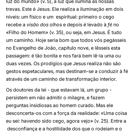
luz do mundo» (v. 5), a luz que ilumina as nossas
trevas. Este é Jesus. Ele realiza a iluminação em dois
níveis: um físico e um espiritual: primeiro o cego
recebe a
visão dos
olhos e depois é levado à
fé
no
«Filho do Homem» (v. 35), ou seja, em Jesus. É tudo
um caminho. Hoje seria bom que todos vós pegásseis
no Evangelho de João, capítulo nove, e lêsseis esta
passagem: é tão bonita e nos fará bem lê-la uma ou
duas vezes. Os prodígios que Jesus realiza não são
gestos espetaculares, mas destinam-se a conduzir à fé
através de um caminho de transformação interior.
Os doutores da lei - que estavam lá, um grupo -
persistem em não admitir o milagre, e fazem
perguntas insidiosas ao homem curado. Mas ele
desconcerta-os com a força da realidade: «Uma coisa
eu sei: havendo sido cego, agora vejo» (v. 25). Entre a
desconfiança e a hostilidade dos que o rodeiam e o