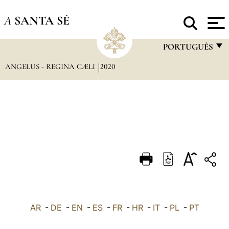
A
SANTA SÉ
PORTUGUÊS
ANGELUS - REGINA CÆLI
2020
FRANÇAIS
ENGLISH
ITALIANO
PORTUGUÊS
ESPAÑOL
DEUTSCH
POLSKI
العربيّة
AR
-
DE
-
EN
-
ES
-
FR
-
HR
-
IT
-
PL
-
PT
中文