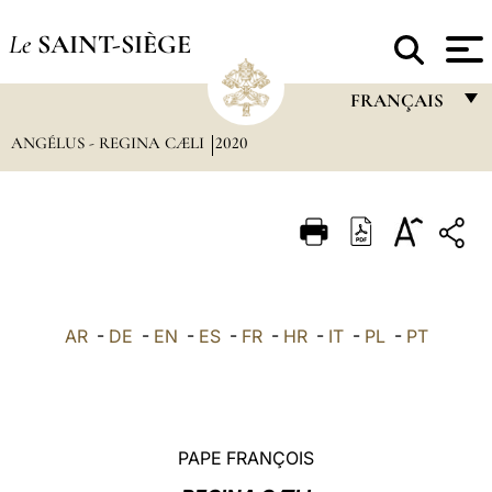
Le
SAINT-SIÈGE
FRANÇAIS
ANGÉLUS - REGINA CÆLI
2020
FRANÇAIS
ENGLISH
ITALIANO
PORTUGUÊS
ESPAÑOL
AR
-
DE
-
EN
-
ES
-
FR
-
HR
-
IT
-
PL
-
PT
DEUTSCH
POLSKI
العربيّة
PAPE FRANÇOIS
中文