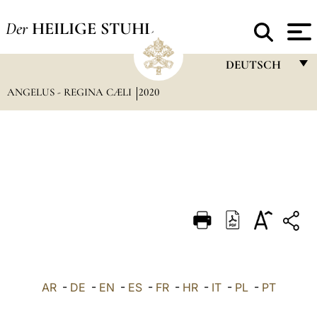
Der
HEILIGE STUHL
DEUTSCH
ANGELUS - REGINA CÆLI
2020
FRANÇAIS
ENGLISH
ITALIANO
PORTUGUÊS
ESPAÑOL
DEUTSCH
POLSKI
العربيّة
AR
-
DE
-
EN
-
ES
-
FR
-
HR
-
IT
-
PL
-
PT
中文