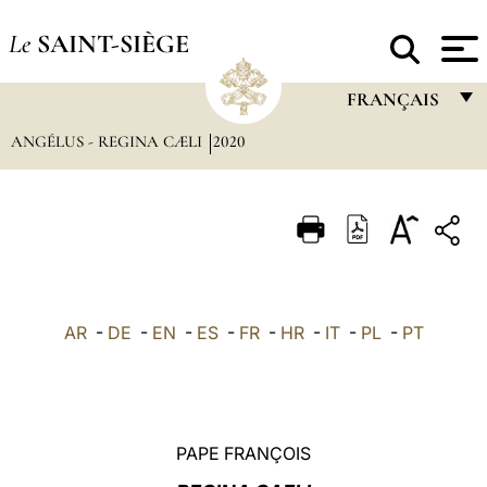
Le
SAINT-SIÈGE
FRANÇAIS
ANGÉLUS - REGINA CÆLI
2020
FRANÇAIS
ENGLISH
ITALIANO
PORTUGUÊS
ESPAÑOL
AR
-
DE
-
EN
-
ES
-
FR
-
HR
-
IT
-
PL
-
PT
DEUTSCH
POLSKI
العربيّة
PAPE FRANÇOIS
中文