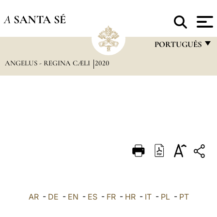
A
SANTA SÉ
PORTUGUÊS
ANGELUS - REGINA CÆLI
2020
FRANÇAIS
ENGLISH
ITALIANO
PORTUGUÊS
ESPAÑOL
DEUTSCH
POLSKI
العربيّة
AR
-
DE
-
EN
-
ES
-
FR
-
HR
-
IT
-
PL
-
PT
中文