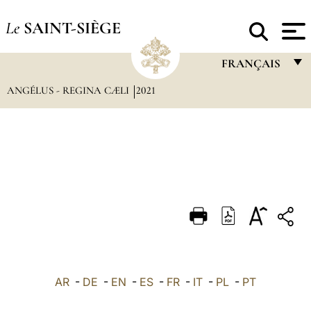
Le
SAINT-SIÈGE
FRANÇAIS
ANGÉLUS - REGINA CÆLI
2021
FRANÇAIS
ENGLISH
ITALIANO
PORTUGUÊS
ESPAÑOL
DEUTSCH
POLSKI
العربيّة
AR
-
DE
-
EN
-
ES
-
FR
-
IT
-
PL
-
PT
中文