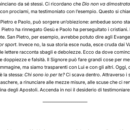
inciano da sé stessi. Ci ricordano che
Dio non va dimostrat
con proclami, ma testimoniato con l’esempio. Questo si chiama
di Pietro e Paolo, può sorgere un’obiezione: ambedue sono st
 Pietro ha rinnegato Gesù e Paolo ha perseguitato i cristiani. 
te. San Pietro, per esempio, avrebbe potuto dire agli Evangeli
or sport
. Invece no, la sua storia esce nuda, esce cruda dai Va
le lettere racconta sbagli e debolezze. Ecco da dove comincia
prie doppiezze e falsità. Il Signore può fare grandi cose per 
magine, ma siamo trasparenti con Lui e con gli altri. Oggi, cari
è la stessa:
Chi sono io per te?
Ci scava dentro. Attraverso i s
aschere, a rinunciare alle mezze misure, alle scuse che ci re
ina degli Apostoli. Accenda in noi il desiderio di testimoniar
______________________