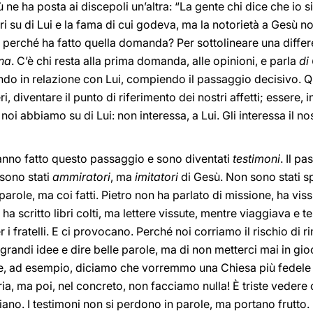
 ha posta ai discepoli un’altra: “La gente chi dice che io sia
ri su di Lui e la fama di cui godeva, ma la notorietà a Gesù n
, perché ha fatto quella domanda? Per sottolineare una diffe
ana
. C’è chi resta alla prima domanda, alle opinioni, e parla
di
rando in relazione con Lui, compiendo il passaggio decisivo. Q
ri, diventare il punto di riferimento dei nostri affetti; essere,
 noi abbiamo su di Lui: non interessa, a Lui. Gli interessa il n
anno fatto questo passaggio e sono diventati
testimoni
. Il p
 sono stati
ammiratori
, ma
imitatori
di Gesù. Non sono stati sp
role, ma coi fatti. Pietro non ha parlato di missione, ha viss
ha scritto libri colti, ma lettere vissute, mentre viaggiava e
er i fratelli. E ci provocano. Perché noi corriamo il rischio di
 grandi idee e dire belle parole, ma di non metterci mai in gi
e, ad esempio, diciamo che vorremmo una Chiesa più fedele al
ria, ma poi, nel concreto, non facciamo nulla! È triste veder
ano. I testimoni non si perdono in parole, ma portano frutto.