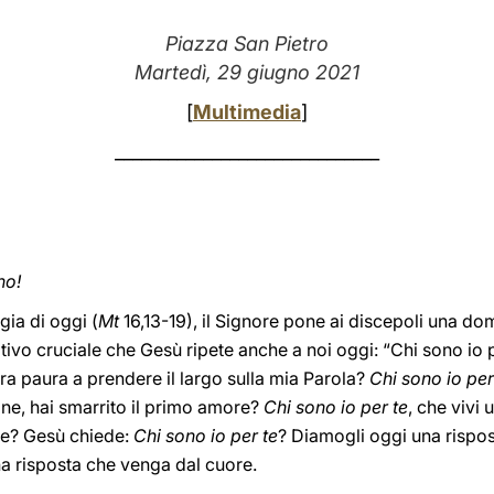
Piazza San Pietro
Martedì, 29 giugno 2021
[
Multimedia
]
______________________________
no!
gia di oggi (
Mt
16,13-19), il Signore pone ai discepoli una do
ogativo cruciale che Gesù ripete anche a noi oggi: “Chi sono io 
ra paura a prendere il largo sulla mia Parola?
Chi sono io per
ine, hai smarrito il primo amore?
Chi sono io per te
, che vivi 
ire? Gesù chiede:
Chi sono io per te
? Diamogli oggi una rispo
una risposta che venga dal cuore.