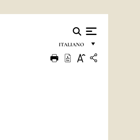
ITALIANO
FRANÇAIS
ENGLISH
ITALIANO
PORTUGUÊS
ESPAÑOL
DEUTSCH
POLSKI