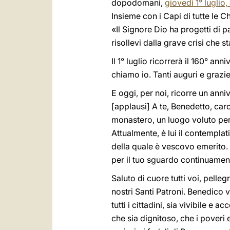
dopodomani,
giovedì 1° luglio
Insieme con i Capi di tutte le C
«Il Signore Dio ha progetti di p
risollevi dalla grave crisi che
Il 1° luglio ricorrerà il 160° a
chiamo io. Tanti auguri e grazie 
E oggi, per noi, ricorre un anniv
[applausi] A te, Benedetto, caro 
monastero, un luogo voluto per
Attualmente, è lui il contempla
della quale è vescovo emerito. 
per il tuo sguardo continuamente
Saluto di cuore tutti voi, pelleg
nostri Santi Patroni. Benedico v
tutti i cittadini, sia vivibile e
che sia dignitoso, che i poveri e