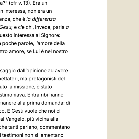
?” (cfr v. 13). Era un
on interessa, non era un
renza, che è
la differenza
 Gesù
; e c’è chi, invece, parla
a
uesto interessa al Signore:
 in poche parole, l’amore della
ostro amore, se Lui è nel nostro
assaggio dall’opinione ad avere
ettatori, ma protagonisti del
uto la missione, è stato
 testimoniava. Entrambi hanno
 rimanere alla prima domanda: di
oco. E Gesù vuole che noi ci
 Vangelo, più vicina alla
e che tanti parlano, commentano
 I testimoni non si lamentano