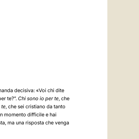
العربيّة
中文
LATINE
manda decisiva: «Voi chi dite
per te?”.
Chi sono io per te
, che
 te
, che sei cristiano da tanto
un momento difficile e hai
sta, ma una risposta che venga