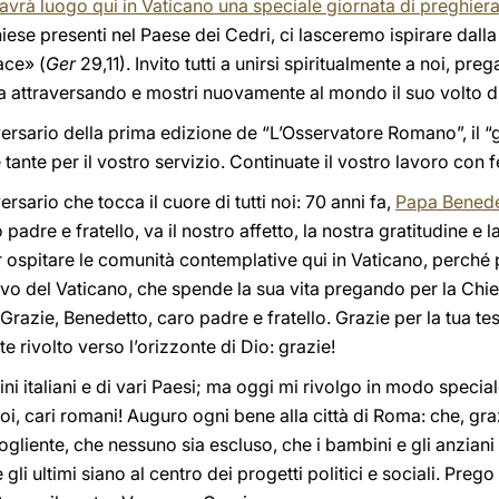
, avrà luogo qui in Vaticano una speciale giornata di preghiera 
hiese presenti nel Paese dei Cedri, ci lasceremo ispirare dalla
ace» (
Ger
29,11). Invito tutti a unirsi spiritualmente a noi, pre
 sta attraversando e mostri nuovamente al mondo il suo volto d
nniversario della prima edizione de “L’Osservatore Romano”, il “
tante per il vostro servizio. Continuate il vostro lavoro con fe
ersario che tocca il cuore di tutti noi: 70 anni fa,
Papa Benede
padre e fratello, va il nostro affetto, la nostra gratitudine e l
 ospitare le comunità contemplative qui in Vaticano, perché 
tivo del Vaticano, che spende la sua vita pregando per la Chie
Grazie, Benedetto, caro padre e fratello. Grazie per la tua te
 rivolto verso l’orizzonte di Dio: grazie!
rini italiani e di vari Paesi; ma oggi mi rivolgo in modo special
oi, cari romani! Auguro ogni bene alla città di Roma: che, grazi
 accogliente, che nessuno sia escluso, che i bambini e gli anziani
 gli ultimi siano al centro dei progetti politici e sociali. Preg