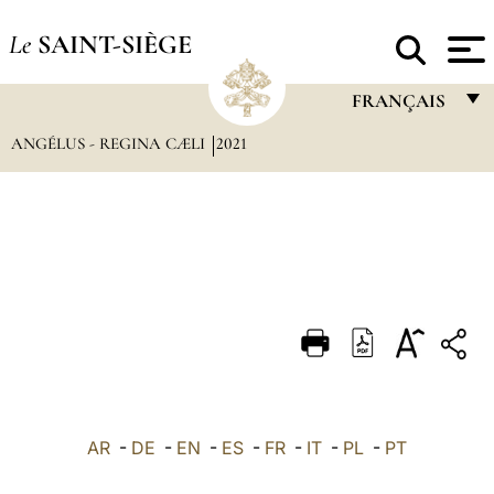
Le
SAINT-SIÈGE
FRANÇAIS
ANGÉLUS - REGINA CÆLI
2021
FRANÇAIS
ENGLISH
ITALIANO
PORTUGUÊS
ESPAÑOL
DEUTSCH
POLSKI
العربيّة
AR
-
DE
-
EN
-
ES
-
FR
-
IT
-
PL
-
PT
中文