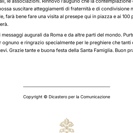
hiali, le associazioni. Rinnovo l’augurio che la contemplazion
, possa suscitare atteggiamenti di fraternità e di condivisione 
le, farà bene fare una visita al presepe qui in piazza e ai 100 
erà.
nti messaggi augurali da Roma e da altre parti del mondo. Pur
r ognuno e ringrazio specialmente per le preghiere che tanti
vi. Grazie tante e buona festa della Santa Famiglia. Buon pr
Copyright © Dicastero per la Comunicazione