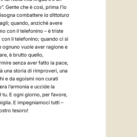
o”. Gente che è così, prima l’io
ia bisogna combattere
la dittatura
sbagli; quando, anziché avere
mo con il telefonino – è triste
con il telefonino; quando ci si
e ognuno vuole aver ragione e
are, è brutto quello,
rmire senza aver fatto la pace,
à una storia di rimproveri, una
ghi e da egoismi non curati
cera l’armonia e uccide la
l tu. E ogni giorno, per favore,
iglia. E impegniamoci tutti –
nostro tesoro!