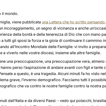
o il mondo.
amiglia, viene pubblicata
una Lettera che ho scritto pensando 
: un incoraggiamento, un segno di vicinanza e anche un’occas
perienza della bontà e della tenerezza di Dio che con mano pa
a a tutti gli sposi la forza e la gioia di continuare il cammino
nando all’Incontro Mondiale delle Famiglie: vi invito a prepar
 a viverlo nelle vostre diocesi, insieme alle altre famiglie.
iene una preoccupazione, una preoccupazione vera, almeno qui
hanno perso l’aspirazione di andare avanti con figli e tante
 Pensate a questo, è una tragedia. Alcuni minuti fa ho visto
ema grave, l’inverno demografico. Facciamo tutti il possibil
grafico che va contro le nostre famiglie contro la nostra pat
venuti dall’Italia e da diversi Paesi: - vedo qui polacchi, brasil