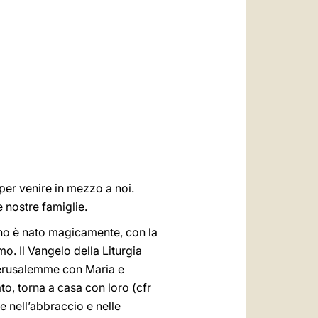
العربيّة
中文
LATINE
per venire in mezzo a noi.
 nostre famiglie.
uno è nato magicamente, con la
o. Il Vangelo della Liturgia
 Gerusalemme con Maria e
o, torna a casa con loro (cfr
e nell’abbraccio e nelle