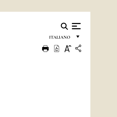
ITALIANO
FRANÇAIS
ENGLISH
ITALIANO
PORTUGUÊS
ESPAÑOL
DEUTSCH
POLSKI