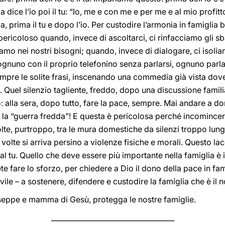
 dice l’io poi il tu: “Io, me e con me e per me e al mio profitt
lia, prima il tu e dopo l’io. Per custodire l’armonia in famigl
È pericoloso quando, invece di ascoltarci, ci rinfacciamo gli 
issiamo nei nostri bisogni; quando, invece di dialogare, ci isolia
gnuno con il proprio telefonino senza parlarsi, ognuno parla 
mpre le solite frasi, inscenando una commedia già vista dov
o. Quel silenzio tagliente, freddo, dopo una discussione famili
: alla sera, dopo tutto, fare la pace, sempre. Mai andare a do
rà la “guerra fredda”! E questa è pericolosa perché incomincer
volte, purtroppo, tra le mura domestiche da silenzi troppo lun
volte si arriva persino a violenze fisiche e morali. Questo la
al tu. Quello che deve essere più importante nella famiglia è i
e fare lo sforzo, per chiedere a Dio il dono della pace in fam
civile – a sostenere, difendere e custodire la famiglia che è il 
seppe e mamma di Gesù, protegga le nostre famiglie.
___________________________________