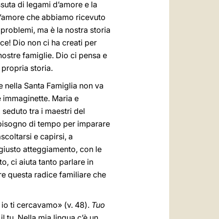
suta di legami d’amore e la
ll’amore che abbiamo ricevuto
problemi, ma è la nostra storia
sce! Dio non ci ha creati per
ostre famiglie. Dio ci pensa e
 propria storia.
 nella Santa Famiglia non va
le immaginette. Maria e
seduto tra i maestri del
bisogno di tempo per imparare
scoltarsi e capirsi, a
l giusto atteggiamento, con le
o, ci aiuta tanto parlare in
vivere questa radice familiare che
io ti cercavamo» (v. 48).
Tuo
il tu. Nella mia lingua c’è un