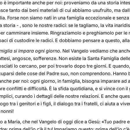
o è importante anche per noi: proveniamo da una storia intes
ce tanto dai beni materiali di cui abbiamo usufruito, ma da
lia. Forse non siamo nati in una famiglia eccezionale e senza 
toria - , sono le nostre radici: se le tagliamo, la vita inaridi
 per camminare insieme. Ringraziamolo e preghiamolo per le n
capaci di custodire le radici. E dobbiamo pensare a questo, alla
miglia si impara ogni giorno
. Nel Vangelo vediamo che anche
attesi, angosce, sofferenze. Non esiste la Santa Famiglia del
ati lo cercano, per poi trovarlo dopo tre giorni. E quando, 
uparsi delle cose del Padre suo, non comprendono. Hanno 
 anche per noi: ogni giorno, in famiglia, bisogna imparare ad a
 conflitti e difficoltà. È la sfida quotidiana, e si vince con i
mplici, curando i dettagli delle nostre relazioni. E anche quest
ogo tra i genitori e i figli, il dialogo tra i fratelli, ci aiuta a 
 nonni!
 a Maria, che nel Vangelo di oggi dice a Gesù: «Tuo padre e 
re: prima dell’io c’è il tu! Impariamo questo: prima dell’io c’è 