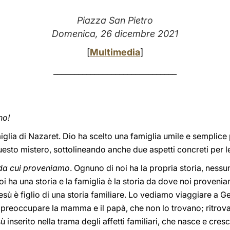
Piazza San Pietro
Domenica, 26 dicembre 2021
[
Multimedia
]
______________________________
no!
lia di Nazaret. Dio ha scelto una famiglia umile e semplice 
sto mistero, sottolineando anche due aspetti concreti per le
a da cui proveniamo
. Ognuno di noi ha la propria storia, ness
 ha una storia e la famiglia è la storia da dove noi proveniam
esù è figlio di una storia familiare. Lo vediamo viaggiare a
preoccupare la mamma e il papà, che non lo trovano; ritrovat
 inserito nella trama degli affetti familiari, che nasce e cresc