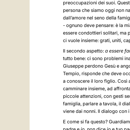
preoccupazioni dei suoi. Quest
persona che siamo oggi non nas
dall’amore nel seno della famig
- ognuno deve pensare: è la mia s
essere condottieri solitari, ma
ci vuole insieme: grati, uniti, 
Il secondo aspetto:
a essere fa
tutto bene: ci sono problemi in
Giuseppe perdono Gesù e angosci
Tempio, risponde che deve occ
a conoscere il loro figlio. Così
camminare insieme, ad affrontare
piccole attenzioni, con gesti se
famiglia, parlare a tavola, il dial
viene dai nonni. Il dialogo con i
E come si fa questo? Guardiamo
padre e
io
, non dice
io
e
tuo
pad