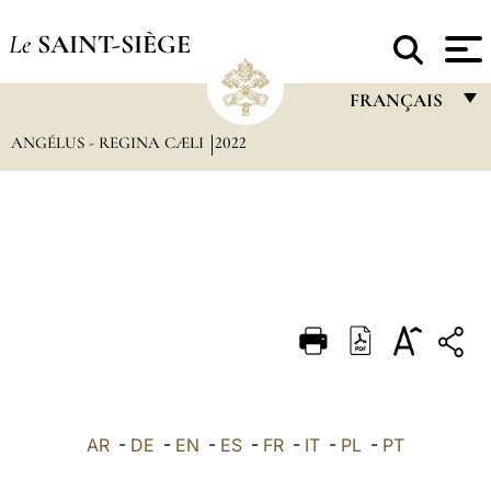
Le
SAINT-SIÈGE
FRANÇAIS
ANGÉLUS - REGINA CÆLI
2022
FRANÇAIS
ENGLISH
ITALIANO
PORTUGUÊS
ESPAÑOL
DEUTSCH
POLSKI
العربيّة
AR
-
DE
-
EN
-
ES
-
FR
-
IT
-
PL
-
PT
中文